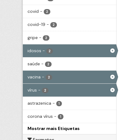
covid
-
2
covid-19
-
2
gripe
-
2
idosos
-
2
saúde
-
2
vacina
-
2
vírus
-
2
astrazenica
-
1
corona vírus
-
1
Mostrar mais Etiquetas
Formatos