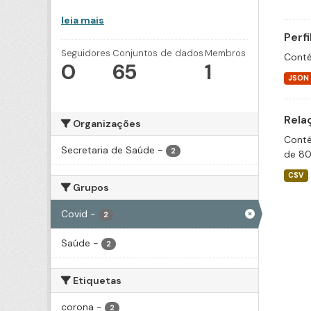
leia mais
Perf
Seguidores
Conjuntos de dados
Membros
Conté
0
65
1
JSON
Rela
Organizações
Conté
Secretaria de Saúde
-
2
de 80
CSV
Grupos
Covid
-
2
Saúde
-
2
Etiquetas
corona
-
2