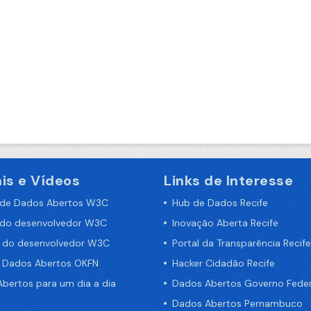
is e Vídeos
Links de Interesse
 de Dados Abertos W3C
Hub de Dados Recife
 do desenvolvedor W3C
Inovação Aberta Recife
a do desenvolvedor W3C
Portal da Transparência Recife
e Dados Abertos OKFN
Hacker Cidadão Recife
bertos para um dia a dia
Dados Abertos Governo Feder
Dados Abertos Pernambuco