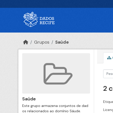
Ir para o conteúdo principal
Grupos
Saúde
2 
Saúde
Etiqu
Este grupo armazena conjuntos de dad
Licen
os relacionados ao domínio Sáude.