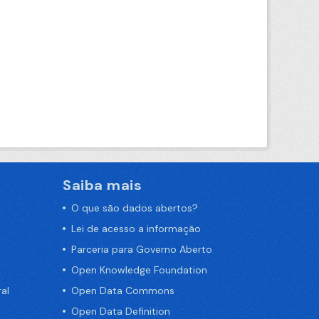
Saiba mais
O que são dados abertos?
Lei de acesso a informação
Parceria para Governo Aberto
Open Knowledge Foundation
al
Open Data Commons
Open Data Definition