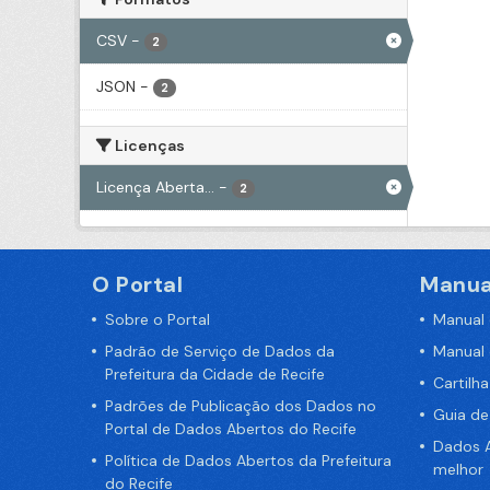
CSV
-
2
JSON
-
2
Licenças
Licença Aberta...
-
2
O Portal
Manua
Sobre o Portal
Manual
Padrão de Serviço de Dados da
Manual
Prefeitura da Cidade de Recife
Cartilh
Padrões de Publicação dos Dados no
Guia d
Portal de Dados Abertos do Recife
Dados A
Política de Dados Abertos da Prefeitura
melhor
do Recife