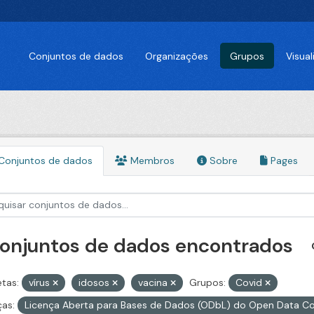
Conjuntos de dados
Organizações
Grupos
Visua
Conjuntos de dados
Membros
Sobre
Pages
conjuntos de dados encontrados
etas:
vírus
idosos
vacina
Grupos:
Covid
ças:
Licença Aberta para Bases de Dados (ODbL) do Open Data