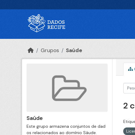
Ir para o conteúdo principal
Grupos
Saúde
2 
Saúde
Etiqu
Este grupo armazena conjuntos de dad
Lic
os relacionados ao domínio Sáude.