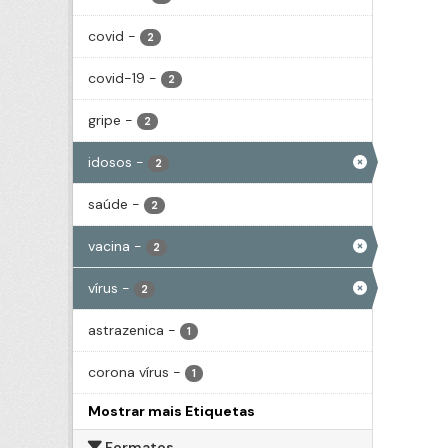
covid
-
2
covid-19
-
2
gripe
-
2
idosos
-
2
saúde
-
2
vacina
-
2
vírus
-
2
astrazenica
-
1
corona vírus
-
1
Mostrar mais Etiquetas
Formatos