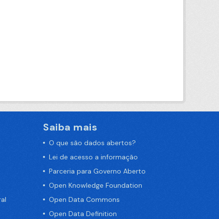
Saiba mais
O que são dados abertos?
Lei de acesso a informação
Parceria para Governo Aberto
Open Knowledge Foundation
al
Open Data Commons
Open Data Definition