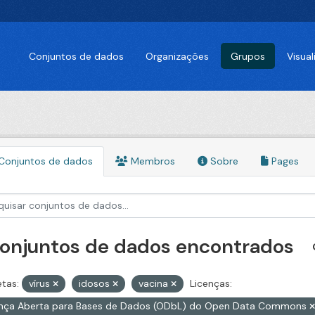
Conjuntos de dados
Organizações
Grupos
Visua
Conjuntos de dados
Membros
Sobre
Pages
conjuntos de dados encontrados
etas:
vírus
idosos
vacina
Licenças:
ença Aberta para Bases de Dados (ODbL) do Open Data Commons