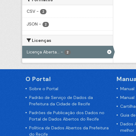
CSV
-
2
JSON
-
2
Licenças
Licença Aberta...
-
2
O Portal
Manua
Sobre o Portal
Manual
Padrão de Serviço de Dados da
Manual
Prefeitura da Cidade de Recife
Cartilh
Padrões de Publicação dos Dados no
Guia d
Portal de Dados Abertos do Recife
Dados A
Política de Dados Abertos da Prefeitura
melhor
do Recife