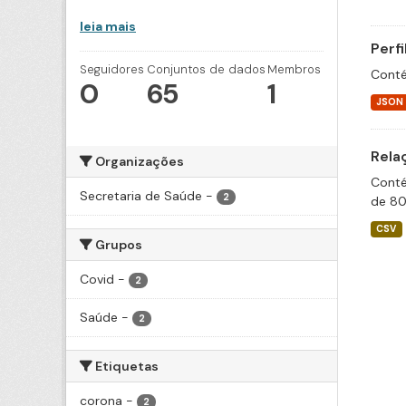
leia mais
Perf
Seguidores
Conjuntos de dados
Membros
Conté
0
65
1
JSON
Rela
Organizações
Conté
Secretaria de Saúde
-
2
de 80
CSV
Grupos
Covid
-
2
Saúde
-
2
Etiquetas
corona
-
2