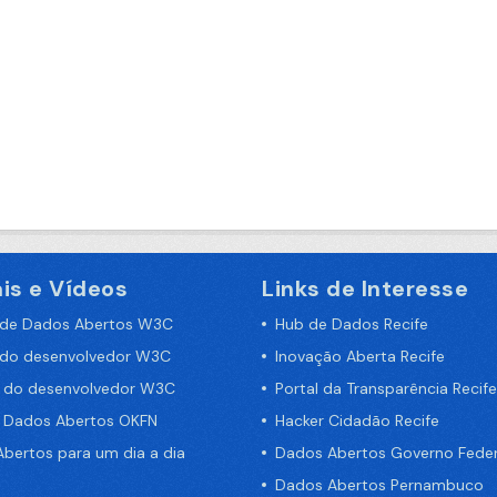
is e Vídeos
Links de Interesse
 de Dados Abertos W3C
Hub de Dados Recife
 do desenvolvedor W3C
Inovação Aberta Recife
a do desenvolvedor W3C
Portal da Transparência Recife
e Dados Abertos OKFN
Hacker Cidadão Recife
bertos para um dia a dia
Dados Abertos Governo Feder
Dados Abertos Pernambuco