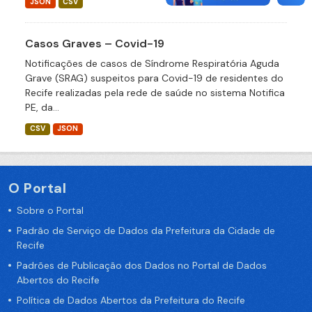
JSON
CSV
Casos Graves – Covid-19
Notificações de casos de Síndrome Respiratória Aguda
Grave (SRAG) suspeitos para Covid-19 de residentes do
Recife realizadas pela rede de saúde no sistema Notifica
PE, da...
CSV
JSON
O Portal
Sobre o Portal
Padrão de Serviço de Dados da Prefeitura da Cidade de
Recife
Padrões de Publicação dos Dados no Portal de Dados
Abertos do Recife
Política de Dados Abertos da Prefeitura do Recife