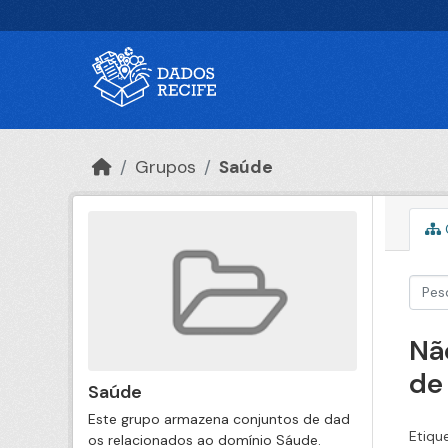
Ir para o conteúdo principal
Grupos
Saúde
Nã
de
Saúde
Este grupo armazena conjuntos de dad
Etiqu
os relacionados ao domínio Sáude.