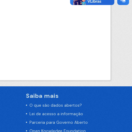
Saiba mais
O que são dados abertos?
Lei de acesso a informação
Parceria para Governo Aberto
Open Knowledge Foundation