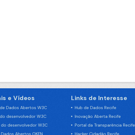
is e Vídeos
Links de Interesse
 de Dados Abertos W3C
Hub de Dados Recife
 do desenvolvedor W3C
Inovação Aberta Recife
a do desenvolvedor W3C
Portal da Transparência Recife
e Dados Abertos OKFN
Hacker Cidadão Recife