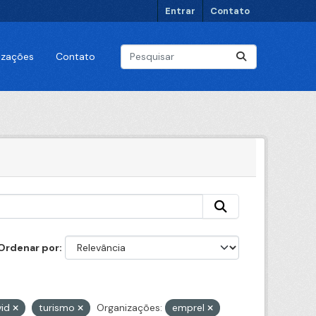
Entrar
Contato
lizações
Contato
Ordenar por
vid
turismo
Organizações:
emprel