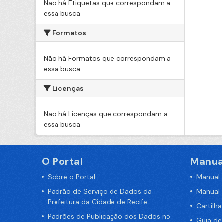
Não há Etiquetas que correspondam a
essa busca
Formatos
Não há Formatos que correspondam a
essa busca
Licenças
Não há Licenças que correspondam a
essa busca
O Portal
Manua
Sobre o Portal
Manual
Padrão de Serviço de Dados da
Manual
Prefeitura da Cidade de Recife
Cartilh
Padrões de Publicação dos Dados no
Guia d