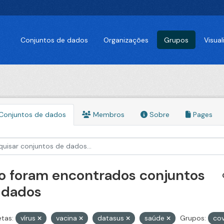
Conjuntos de dados
Organizações
Grupos
Visua
Conjuntos de dados
Membros
Sobre
Pages
o foram encontrados conjuntos
 dados
etas:
vírus
vacina
datasus
saúde
Grupos:
co