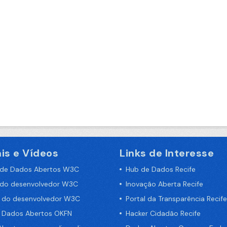
is e Vídeos
Links de Interesse
 de Dados Abertos W3C
Hub de Dados Recife
 do desenvolvedor W3C
Inovação Aberta Recife
a do desenvolvedor W3C
Portal da Transparência Recife
e Dados Abertos OKFN
Hacker Cidadão Recife