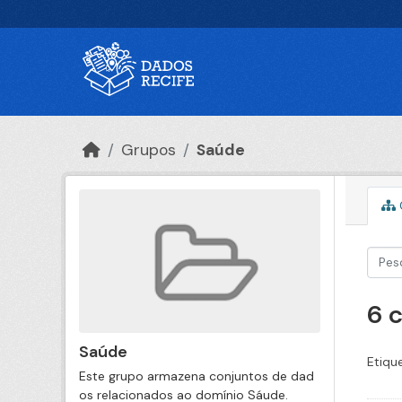
Ir para o conteúdo principal
Grupos
Saúde
6 
Saúde
Etiqu
Este grupo armazena conjuntos de dad
os relacionados ao domínio Sáude.