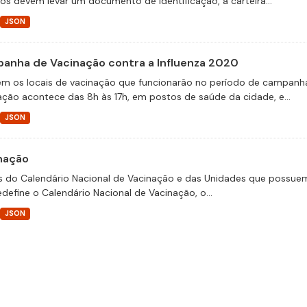
ios devem levar um documento de identificação, a carteira...
JSON
anha de Vacinação contra a Influenza 2020
m os locais de vacinação que funcionarão no período de campanha
ação acontece das 8h às 17h, em postos de saúde da cidade, e...
JSON
nação
 do Calendário Nacional de Vacinação e das Unidades que possuem s
edefine o Calendário Nacional de Vacinação, o...
JSON