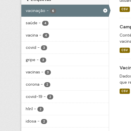
usuár
CSV
vacinação
-
6
saúde
-
4
Camp
vacina
-
Conté
4
vacin
covid
-
3
CSV
gripe
-
3
Vaci
vacinas
-
3
Dados
que r
corona
-
2
CSV
covid-19
-
2
h1n1
-
2
idosa
-
2