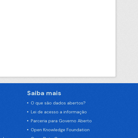
Saiba mais
O que são dados abertos?
Lei de acesso a informação
Parceria para Governo Aberto
Open Knowledge Foundation