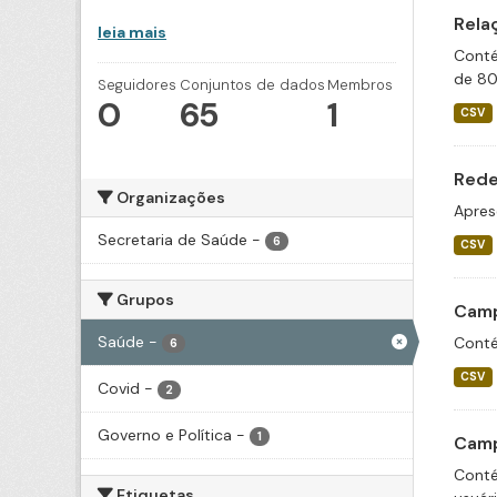
Rela
leia mais
Conté
de 80
Seguidores
Conjuntos de dados
Membros
0
65
1
CSV
Rede
Organizações
Apres
Secretaria de Saúde
-
6
CSV
Grupos
Camp
Saúde
-
Conté
6
CSV
Covid
-
2
Governo e Política
-
1
Camp
Conté
Etiquetas