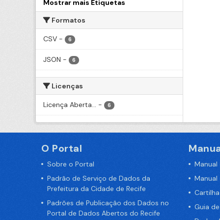
Mostrar mais Etiquetas
Formatos
CSV
-
6
JSON
-
6
Licenças
Licença Aberta...
-
6
O Portal
Manua
Sobre o Portal
Manual
Padrão de Serviço de Dados da
Manual
Prefeitura da Cidade de Recife
Cartilh
Padrões de Publicação dos Dados no
Guia d
Portal de Dados Abertos do Recife