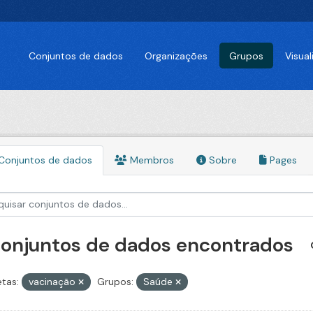
Conjuntos de dados
Organizações
Grupos
Visua
Conjuntos de dados
Membros
Sobre
Pages
conjuntos de dados encontrados
etas:
vacinação
Grupos:
Saúde