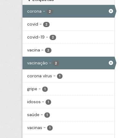
corona
-
2
covid
-
2
covid-19
-
2
vacina
-
2
vacinação
-
2
corona vírus
-
1
gripe
-
1
idosos
-
1
saúde
-
1
vacinas
-
1