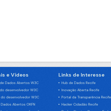
is e Vídeos
Links de Interesse
 de Dados Abertos W3C
Hub de Dados Recife
 do desenvolvedor W3C
Inovação Aberta Recife
a do desenvolvedor W3C
Portal da Transparência Recife
e Dados Abertos OKFN
Hacker Cidadão Recife