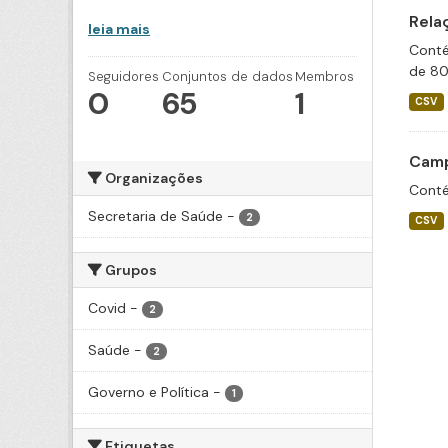
Rela
leia mais
Conté
de 80
Seguidores
Conjuntos de dados
Membros
0
65
1
CSV
Camp
Organizações
Conté
Secretaria de Saúde
-
2
CSV
Grupos
Covid
-
2
Saúde
-
2
Governo e Política
-
1
Etiquetas