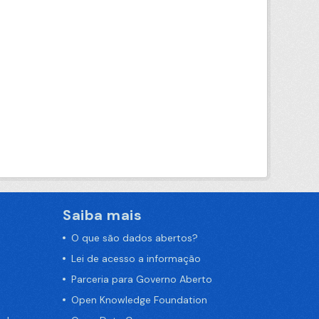
Saiba mais
O que são dados abertos?
Lei de acesso a informação
Parceria para Governo Aberto
Open Knowledge Foundation