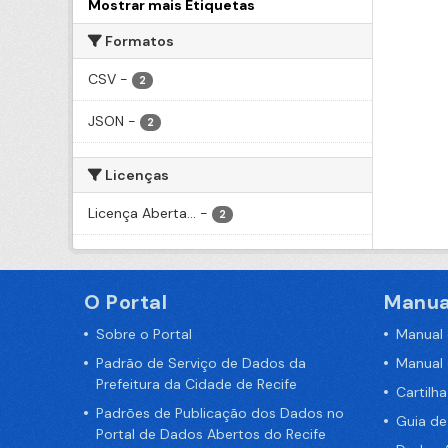
Mostrar mais Etiquetas
Formatos
CSV
-
2
JSON
-
2
Licenças
Licença Aberta...
-
2
O Portal
Manua
Sobre o Portal
Manual
Padrão de Serviço de Dados da
Manual
Prefeitura da Cidade de Recife
Cartilh
Padrões de Publicação dos Dados no
Guia d
Portal de Dados Abertos do Recife