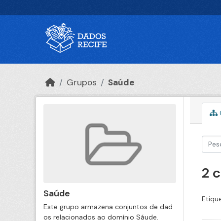
Ir para o conteúdo principal
Grupos
Saúde
2 
Saúde
Etiqu
Este grupo armazena conjuntos de dad
os relacionados ao domínio Sáude.