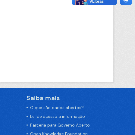
Saiba mais
O que são dados abertos?
Lei de acesso a informação
Parceria para Governo Aberto
Open Knowledge Foundation