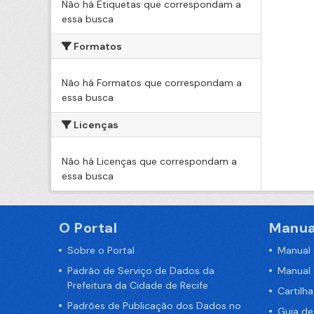
Não há Etiquetas que correspondam a
essa busca
Formatos
Não há Formatos que correspondam a
essa busca
Licenças
Não há Licenças que correspondam a
essa busca
O Portal
Manua
Sobre o Portal
Manual
Padrão de Serviço de Dados da
Manual
Prefeitura da Cidade de Recife
Cartilh
Padrões de Publicação dos Dados no
Guia d