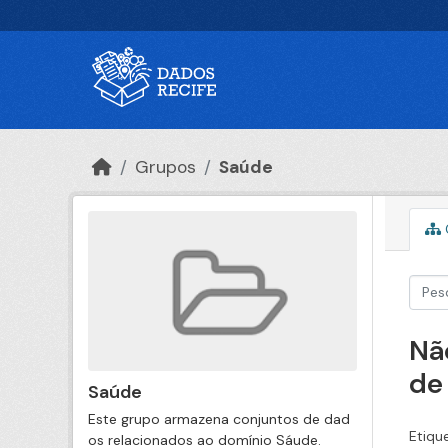
Ir para o conteúdo principal
Grupos
Saúde
Nã
de
Saúde
Este grupo armazena conjuntos de dad
Etiqu
os relacionados ao domínio Sáude.