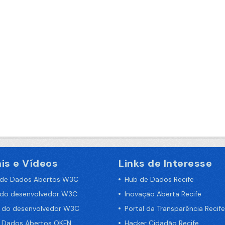
is e Vídeos
Links de Interesse
 de Dados Abertos W3C
Hub de Dados Recife
 do desenvolvedor W3C
Inovação Aberta Recife
a do desenvolvedor W3C
Portal da Transparência Recife
e Dados Abertos OKFN
Hacker Cidadão Recife