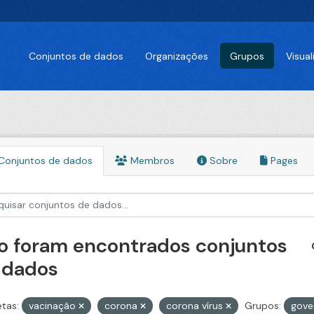
Conjuntos de dados
Organizações
Grupos
Visua
Conjuntos de dados
Membros
Sobre
Pages
o foram encontrados conjuntos
 dados
etas:
vacinação
corona
corona vírus
Grupos:
gove