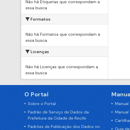
Não há Etiquetas que correspondam a
essa busca
Formatos
Não há Formatos que correspondam a
essa busca
Licenças
Não há Licenças que correspondam a
essa busca
O Portal
Manua
Sobre o Portal
Manual
Padrão de Serviço de Dados da
Manual
Prefeitura da Cidade de Recife
Cartilh
Padrões de Publicação dos Dados no
Guia d