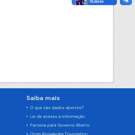
Saiba mais
O que são dados abertos?
Lei de acesso a informação
Parceria para Governo Aberto
Open Knowledge Foundation