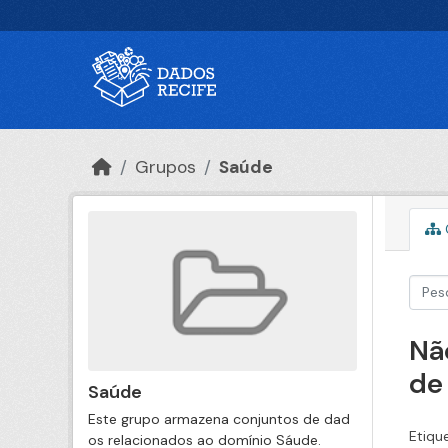
Ir para o conteúdo principal
Grupos
Saúde
Nã
de
Saúde
Este grupo armazena conjuntos de dad
Etiqu
os relacionados ao domínio Sáude.