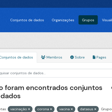
Conjuntos de dados
Organizações
Grupos
Visua
Conjuntos de dados
Membros
Sobre
Pages
o foram encontrados conjuntos
 dados
etas:
vacinação
corona
vacina
datasus
Grupo