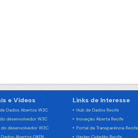
is e Vídeos
Links de Interesse
 de Dados Abertos W3C
Hub de Dados Recife
 do desenvolvedor W3C
Inovação Aberta Recife
a do desenvolvedor W3C
Portal da Transparência Recife
e Dados Abertos OKFN
Hacker Cidadão Recife