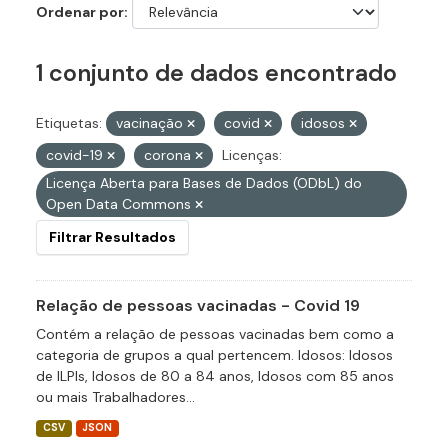
Ordenar por
1 conjunto de dados encontrado
Etiquetas:
vacinação
covid
idosos
covid-19
corona
Licenças:
Licença Aberta para Bases de Dados (ODbL) do
Open Data Commons
Filtrar Resultados
Relação de pessoas vacinadas - Covid 19
Contém a relação de pessoas vacinadas bem como a
categoria de grupos a qual pertencem. Idosos: Idosos
de ILPIs, Idosos de 80 a 84 anos, Idosos com 85 anos
ou mais Trabalhadores...
CSV
JSON