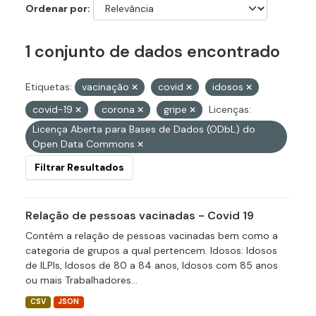
Ordenar por
1 conjunto de dados encontrado
Etiquetas:
vacinação
covid
idosos
covid-19
corona
gripe
Licenças:
Licença Aberta para Bases de Dados (ODbL) do
Open Data Commons
Filtrar Resultados
Relação de pessoas vacinadas - Covid 19
Contém a relação de pessoas vacinadas bem como a
categoria de grupos a qual pertencem. Idosos: Idosos
de ILPIs, Idosos de 80 a 84 anos, Idosos com 85 anos
ou mais Trabalhadores...
CSV
JSON