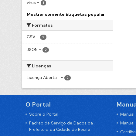
vírus
-
1
Mostrar somente Etiquetas popular
Formatos
CSV
-
2
JSON
-
2
Licenças
Licença Aberta...
-
2
O Portal
Manua
Sobre o Portal
Manual
Padrão de Serviço de Dados da
Manual
Prefeitura da Cidade de Recife
Cartilh