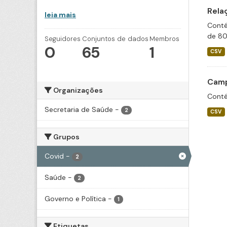
Rela
leia mais
Conté
de 80
Seguidores
Conjuntos de dados
Membros
0
65
1
CSV
Camp
Organizações
Conté
Secretaria de Saúde
-
2
CSV
Grupos
Covid
-
2
Saúde
-
2
Governo e Política
-
1
Etiquetas