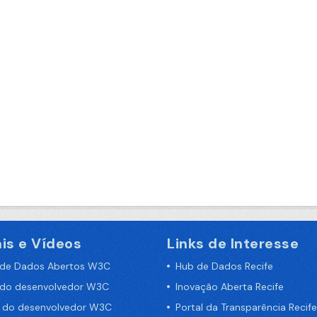
is e Vídeos
Links de Interesse
 de Dados Abertos W3C
Hub de Dados Recife
 do desenvolvedor W3C
Inovação Aberta Recife
a do desenvolvedor W3C
Portal da Transparência Recife