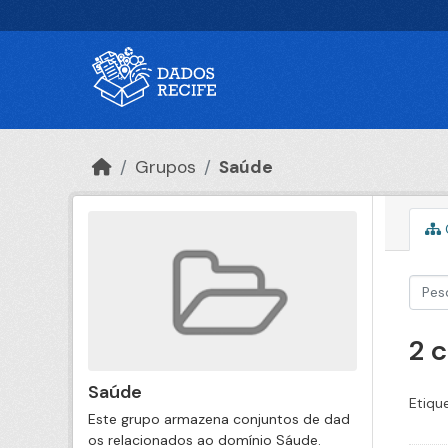
Ir para o conteúdo principal
Grupos
Saúde
2 
Saúde
Etiqu
Este grupo armazena conjuntos de dad
os relacionados ao domínio Sáude.