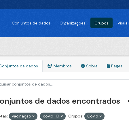
Conjuntos de dados
Organizações
Grupos
Visua
Conjuntos de dados
Membros
Sobre
Pages
conjuntos de dados encontrados
etas:
vacinação
covid-19
Grupos:
Covid