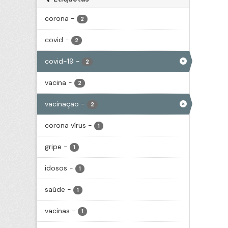
corona
-
2
covid
-
2
covid-19
-
2
vacina
-
2
vacinação
-
2
corona vírus
-
1
gripe
-
1
idosos
-
1
saúde
-
1
vacinas
-
1