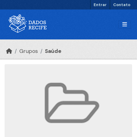
Ir para o conteúdo principal
Entrar
Contato
Grupos
Saúde