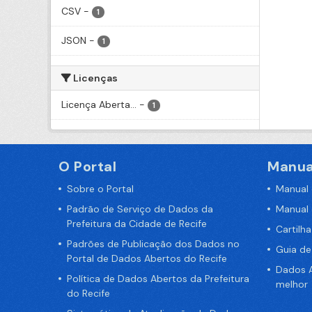
CSV
-
1
JSON
-
1
Licenças
Licença Aberta...
-
1
O Portal
Manua
Sobre o Portal
Manual
Padrão de Serviço de Dados da
Manual
Prefeitura da Cidade de Recife
Cartilh
Padrões de Publicação dos Dados no
Guia d
Portal de Dados Abertos do Recife
Dados A
Política de Dados Abertos da Prefeitura
melhor
do Recife