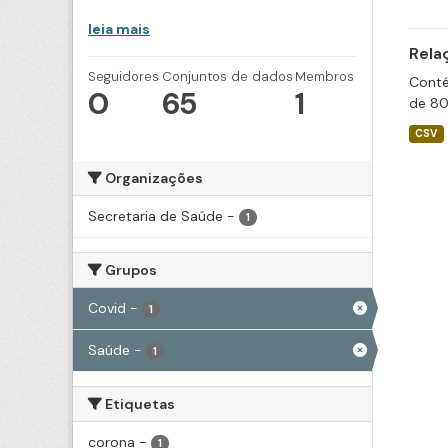
leia mais
Rela
Seguidores
Conjuntos de dados
Membros
Conté
0
65
1
de 80
CSV
Organizações
Secretaria de Saúde
-
1
Grupos
Covid
-
1
Saúde
-
1
Etiquetas
corona
-
1