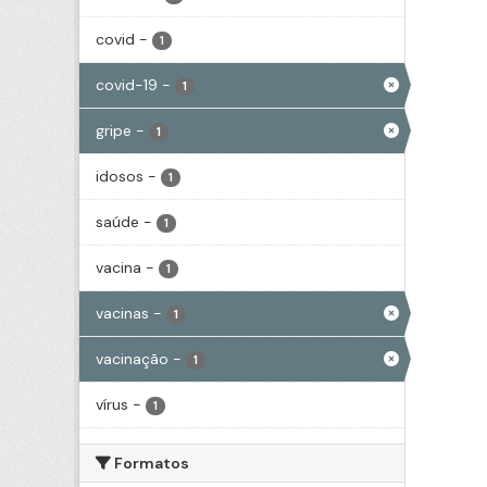
covid
-
1
covid-19
-
1
gripe
-
1
idosos
-
1
saúde
-
1
vacina
-
1
vacinas
-
1
vacinação
-
1
vírus
-
1
Formatos