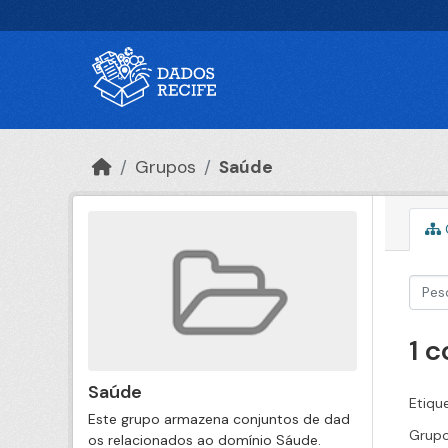
Ir para o conteúdo principal
Grupos
Saúde
1 
Saúde
Etiqu
Este grupo armazena conjuntos de dad
Grupo
os relacionados ao domínio Sáude.