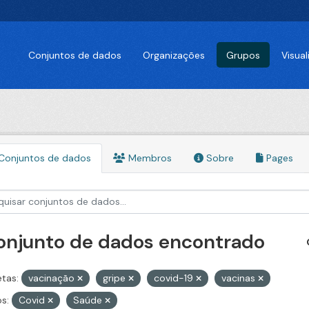
Conjuntos de dados
Organizações
Grupos
Visua
Conjuntos de dados
Membros
Sobre
Pages
conjunto de dados encontrado
etas:
vacinação
gripe
covid-19
vacinas
s:
Covid
Saúde