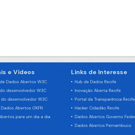
is e Vídeos
Links de Interesse
 de Dados Abertos W3C
Hub de Dados Recife
 do desenvolvedor W3C
Inovação Aberta Recife
a do desenvolvedor W3C
Portal da Transparência Recife
e Dados Abertos OKFN
Hacker Cidadão Recife
bertos para um dia a dia
Dados Abertos Governo Feder
Dados Abertos Pernambuco