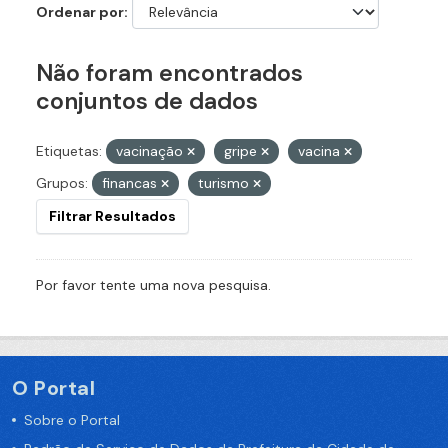
Ordenar por
Não foram encontrados
conjuntos de dados
Etiquetas:
vacinação
gripe
vacina
Grupos:
financas
turismo
Filtrar Resultados
Por favor tente uma nova pesquisa.
O Portal
Sobre o Portal