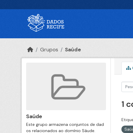
Ir para o conteúdo principal
Grupos
Saúde
1 
Saúde
Etiqu
Este grupo armazena conjuntos de dad
Saú
os relacionados ao domínio Sáude.