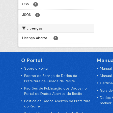
CSV
-
1
JSON
-
1
Licenças
Licença Aberta...
-
1
O Portal
Manua
Sobre o Portal
Manual
Padrão de Serviço de Dados da
Manual
Prefeitura da Cidade de Recife
Cartilh
Padrões de Publicação dos Dados no
Guia d
Portal de Dados Abertos do Recife
Dados A
Política de Dados Abertos da Prefeitura
melhor
do Recife