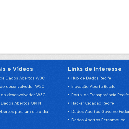
is e Vídeos
Links de Interesse
 de Dados Abertos W3C
Hub de Dados Recife
 do desenvolvedor W3C
Inovação Aberta Recife
a do desenvolvedor W3C
Portal da Transparência Recife
e Dados Abertos OKFN
Hacker Cidadão Recife
bertos para um dia a dia
Dados Abertos Governo Feder
Dados Abertos Pernambuco