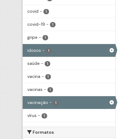
covid
-
1
covid-19
-
1
gripe
-
1
idosos
-
1
saúde
-
1
vacina
-
1
vacinas
-
1
vacinação
-
1
vírus
-
1
Formatos