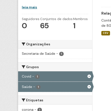
leia mais
Rela
Seguidores
Conjuntos de dados
Membros
Conté
0
65
1
de 80
CSV
Organizações
Secretaria de Saúde
-
1
Grupos
Covid
-
1
Saúde
-
1
Etiquetas
corona
-
1