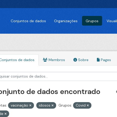
Conjuntos de dados
Organizações
Grupos
Visua
Conjuntos de dados
Membros
Sobre
Pages
conjunto de dados encontrado
etas:
vacinação
idosos
Grupos:
Covid
de