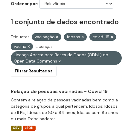
Ordenar por
1 conjunto de dados encontrado
Etiquetas:
vacinação
idosos
covid-19
vacina
Licenças:
Licença Aberta para Bases de Dados (ODbL) do
Open Data Commons
Filtrar Resultados
Relação de pessoas vacinadas - Covid 19
Contém a relação de pessoas vacinadas bem como a
categoria de grupos a qual pertencem. Idosos: Idosos
de ILPIs, Idosos de 80 a 84 anos, Idosos com 85 anos
ou mais Trabalhadores...
CSV
JSON