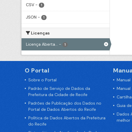
CSV
-
1
JSON
-
1
Licenças
Licença Aberta...
-
1
O Portal
Manua
Sobre o Portal
Manual
Padrão de Serviço de Dados da
Manual
Prefeitura da Cidade de Recife
Cartilh
Padrões de Publicação dos Dados no
Guia d
Portal de Dados Abertos do Recife
Dados A
Política de Dados Abertos da Prefeitura
melhor
do Recife