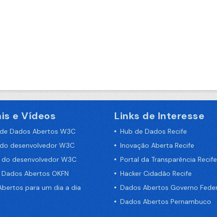
is e Vídeos
Links de Interesse
 de Dados Abertos W3C
Hub de Dados Recife
 do desenvolvedor W3C
Inovação Aberta Recife
a do desenvolvedor W3C
Portal da Transparência Recife
e Dados Abertos OKFN
Hacker Cidadão Recife
bertos para um dia a dia
Dados Abertos Governo Feder
Dados Abertos Pernambuco