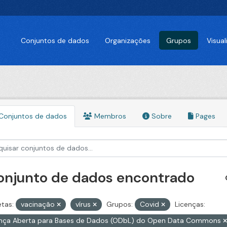
Conjuntos de dados
Organizações
Grupos
Visua
Conjuntos de dados
Membros
Sobre
Pages
conjunto de dados encontrado
etas:
vacinação
vírus
Grupos:
Covid
Licenças:
ença Aberta para Bases de Dados (ODbL) do Open Data Commons