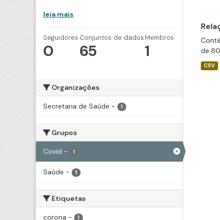
leia mais
Rela
Seguidores
Conjuntos de dados
Membros
Conté
0
65
1
de 80
CSV
Organizações
Secretaria de Saúde
-
1
Grupos
Covid
-
1
Saúde
-
1
Etiquetas
corona
-
1