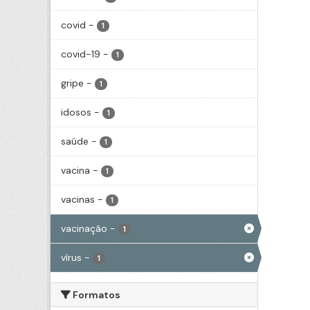
covid
-
1
covid-19
-
1
gripe
-
1
idosos
-
1
saúde
-
1
vacina
-
1
vacinas
-
1
vacinação
-
1
vírus
-
1
Formatos