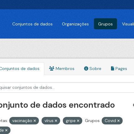
Conjuntos de dados
Organizações
Grupos
Visua
Conjuntos de dados
Membros
Sobre
Pages
conjunto de dados encontrado
etas:
vacinação
vírus
gripe
Grupos:
Covid
de