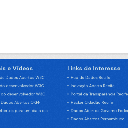
is e Vídeos
Links de Interesse
 de Dados Abertos W3C
Hub de Dados Recife
 do desenvolvedor W3C
Inovação Aberta Recife
a do desenvolvedor W3C
Portal da Transparência Recife
e Dados Abertos OKFN
Hacker Cidadão Recife
bertos para um dia a dia
Dados Abertos Governo Feder
Dados Abertos Pernambuco