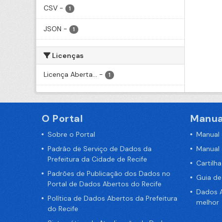
CSV
-
1
JSON
-
1
Licenças
Licença Aberta...
-
1
O Portal
Manua
Sobre o Portal
Manual
Padrão de Serviço de Dados da
Manual
Prefeitura da Cidade de Recife
Cartilh
Padrões de Publicação dos Dados no
Guia d
Portal de Dados Abertos do Recife
Dados A
Política de Dados Abertos da Prefeitura
melhor
do Recife