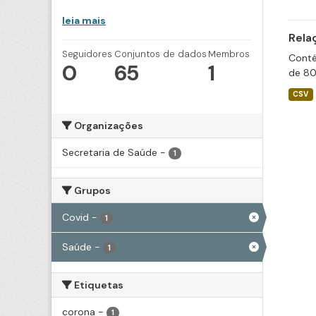
leia mais
Rela
Seguidores
Conjuntos de dados
Membros
Conté
0
65
1
de 80
CSV
Organizações
Secretaria de Saúde
-
1
Grupos
Covid
-
1
Saúde
-
1
Etiquetas
corona
-
1