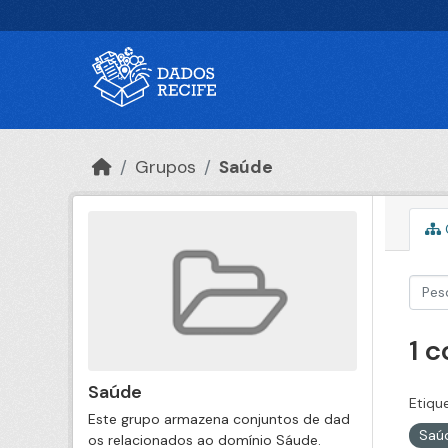
Ir para o conteúdo principal
Grupos
Saúde
1 
Saúde
Etiqu
Este grupo armazena conjuntos de dad
Saú
os relacionados ao domínio Sáude.