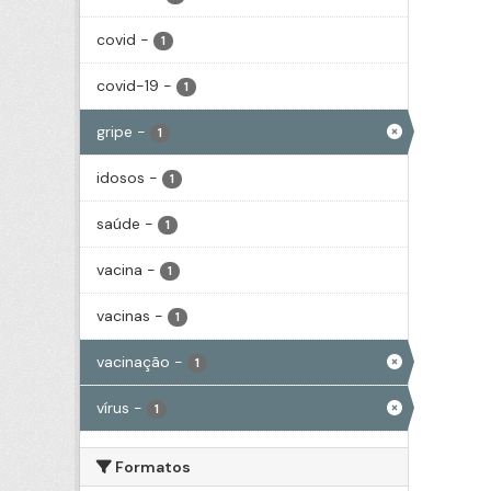
covid
-
1
covid-19
-
1
gripe
-
1
idosos
-
1
saúde
-
1
vacina
-
1
vacinas
-
1
vacinação
-
1
vírus
-
1
Formatos