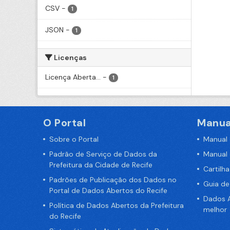
CSV
-
1
JSON
-
1
Licenças
Licença Aberta...
-
1
O Portal
Manua
Sobre o Portal
Manual
Padrão de Serviço de Dados da
Manual
Prefeitura da Cidade de Recife
Cartilh
Padrões de Publicação dos Dados no
Guia d
Portal de Dados Abertos do Recife
Dados A
Política de Dados Abertos da Prefeitura
melhor
do Recife