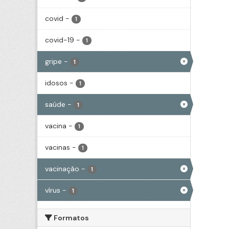
covid
-
1
covid-19
-
1
gripe
-
1
idosos
-
1
saúde
-
1
vacina
-
1
vacinas
-
1
vacinação
-
1
vírus
-
1
Formatos