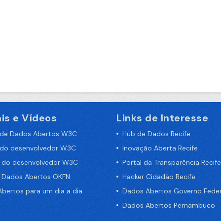
is e Vídeos
Links de Interesse
 de Dados Abertos W3C
Hub de Dados Recife
 do desenvolvedor W3C
Inovação Aberta Recife
a do desenvolvedor W3C
Portal da Transparência Recife
e Dados Abertos OKFN
Hacker Cidadão Recife
bertos para um dia a dia
Dados Abertos Governo Feder
Dados Abertos Pernambuco