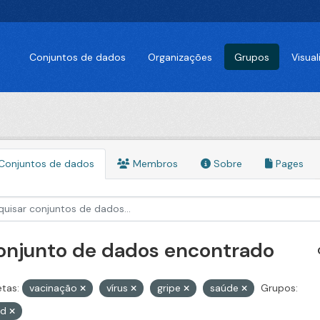
Conjuntos de dados
Organizações
Grupos
Visua
Conjuntos de dados
Membros
Sobre
Pages
conjunto de dados encontrado
etas:
vacinação
vírus
gripe
saúde
Grupos:
id