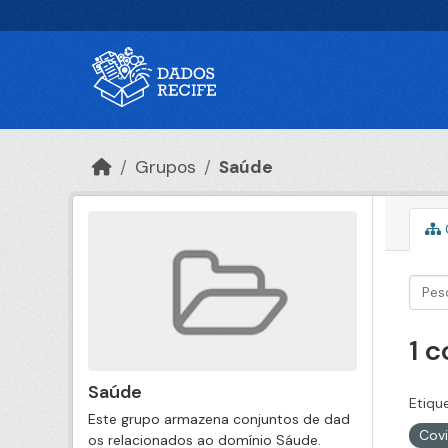
Ir para o conteúdo principal
Grupos
Saúde
1 
Saúde
Etiqu
Este grupo armazena conjuntos de dad
Cov
os relacionados ao domínio Sáude.