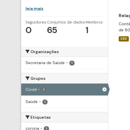
leia mais
Rela
Seguidores
Conjuntos de dados
Membros
Conté
0
65
1
de 80
CSV
Organizações
Secretaria de Saúde
-
1
Grupos
Covid
-
1
Saúde
-
1
Etiquetas
corona
-
1