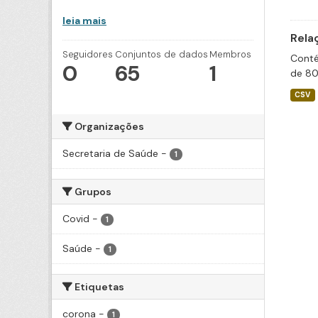
leia mais
Rela
Seguidores
Conjuntos de dados
Membros
Conté
0
65
1
de 80
CSV
Organizações
Secretaria de Saúde
-
1
Grupos
Covid
-
1
Saúde
-
1
Etiquetas
corona
-
1