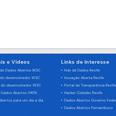
is e Vídeos
Links de Interesse
 de Dados Abertos W3C
Hub de Dados Recife
 do desenvolvedor W3C
Inovação Aberta Recife
a do desenvolvedor W3C
Portal da Transparência Recife
e Dados Abertos OKFN
Hacker Cidadão Recife
bertos para um dia a dia
Dados Abertos Governo Feder
Dados Abertos Pernambuco