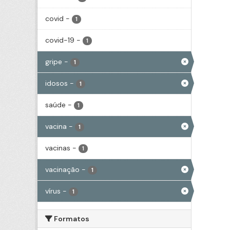
covid
-
1
covid-19
-
1
gripe
-
1
idosos
-
1
saúde
-
1
vacina
-
1
vacinas
-
1
vacinação
-
1
vírus
-
1
Formatos