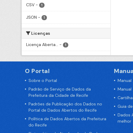
CSV
-
1
JSON
-
1
Licenças
Licença Aberta...
-
1
O Portal
Manua
Sobre o Portal
Manual
Padrão de Serviço de Dados da
Manual
Prefeitura da Cidade de Recife
Cartilh
Padrões de Publicação dos Dados no
Guia d
Portal de Dados Abertos do Recife
Dados A
Política de Dados Abertos da Prefeitura
melhor
do Recife