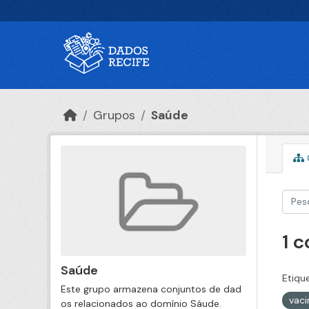
Ir para o conteúdo principal
Grupos
Saúde
1 
Saúde
Etiqu
Este grupo armazena conjuntos de dad
vac
os relacionados ao domínio Sáude.