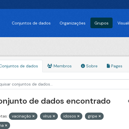
Conjuntos de dados
Organizações
Grupos
Visua
Conjuntos de dados
Membros
Sobre
Pages
conjunto de dados encontrado
etas:
vacinação
vírus
idosos
gripe
ina