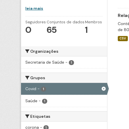
leia mais
Rela
Seguidores
Conjuntos de dados
Membros
Conté
0
65
1
de 80
CSV
Organizações
Secretaria de Saúde
-
1
Grupos
Covid
-
1
Saúde
-
1
Etiquetas
corona
-
1