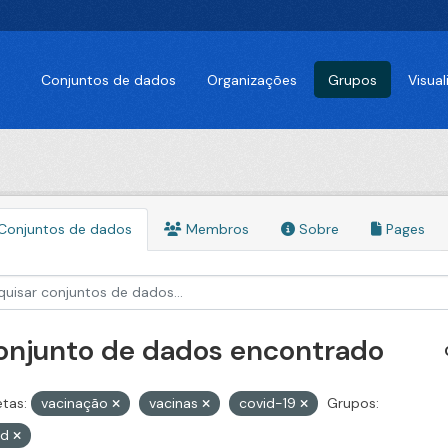
Conjuntos de dados
Organizações
Grupos
Visua
Conjuntos de dados
Membros
Sobre
Pages
conjunto de dados encontrado
etas:
vacinação
vacinas
covid-19
Grupos:
id