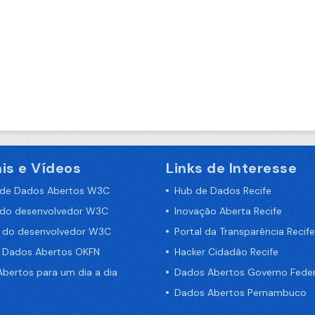
is e Vídeos
Links de Interesse
 de Dados Abertos W3C
Hub de Dados Recife
 do desenvolvedor W3C
Inovação Aberta Recife
a do desenvolvedor W3C
Portal da Transparência Recife
e Dados Abertos OKFN
Hacker Cidadão Recife
bertos para um dia a dia
Dados Abertos Governo Feder
Dados Abertos Pernambuco