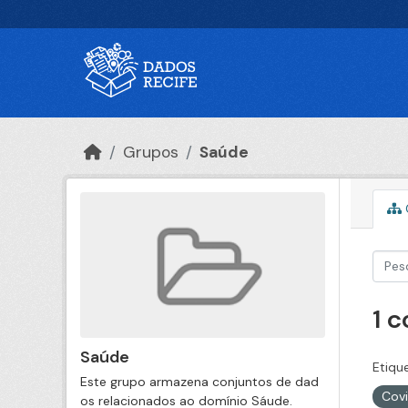
Ir para o conteúdo principal
Grupos
Saúde
1 
Saúde
Etiqu
Este grupo armazena conjuntos de dad
Cov
os relacionados ao domínio Sáude.