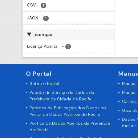
CSV
-
1
JSON
-
1
Licenças
Licença Aberta...
-
1
O Portal
Manua
Sobre o Portal
Manual
Padrão de Serviço de Dados da
Manual
Prefeitura da Cidade de Recife
Cartilh
Padrões de Publicação dos Dados no
Guia d
Portal de Dados Abertos do Recife
Dados A
Política de Dados Abertos da Prefeitura
melhor
do Recife