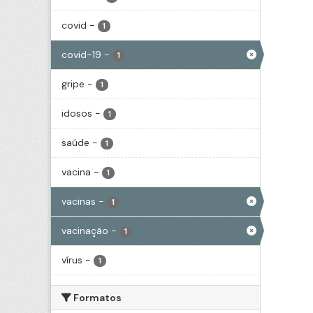
covid
-
1
covid-19
-
1
gripe
-
1
idosos
-
1
saúde
-
1
vacina
-
1
vacinas
-
1
vacinação
-
1
vírus
-
1
Formatos