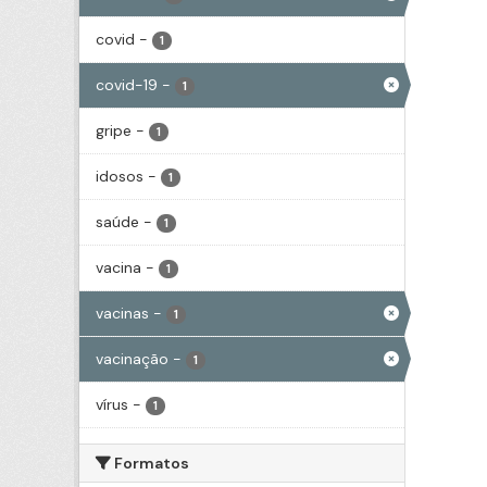
covid
-
1
covid-19
-
1
gripe
-
1
idosos
-
1
saúde
-
1
vacina
-
1
vacinas
-
1
vacinação
-
1
vírus
-
1
Formatos