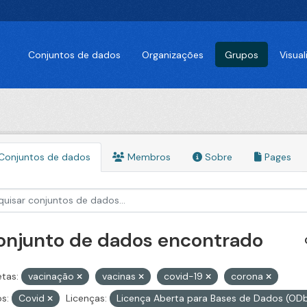
Conjuntos de dados
Organizações
Grupos
Visua
Conjuntos de dados
Membros
Sobre
Pages
conjunto de dados encontrado
etas:
vacinação
vacinas
covid-19
corona
s:
Covid
Licenças:
Licença Aberta para Bases de Dados (