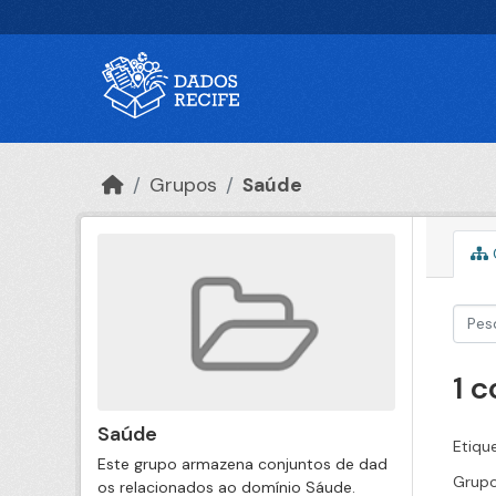
Ir para o conteúdo principal
Grupos
Saúde
1 
Saúde
Etiqu
Este grupo armazena conjuntos de dad
Grupo
os relacionados ao domínio Sáude.