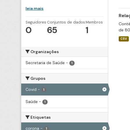
leia mais
Rela
Seguidores
Conjuntos de dados
Membros
Conté
0
65
1
de 80
CSV
Organizações
Secretaria de Saúde
-
1
Grupos
Covid
-
1
Saúde
-
1
Etiquetas
corona
-
1