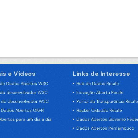
is e Vídeos
Links de Interesse
 de Dados Abertos W3C
Hub de Dados Recife
 do desenvolvedor W3C
Inovação Aberta Recife
a do desenvolvedor W3C
Portal da Transparência Recife
e Dados Abertos OKFN
Hacker Cidadão Recife
bertos para um dia a dia
Dados Abertos Governo Feder
Dados Abertos Pernambuco