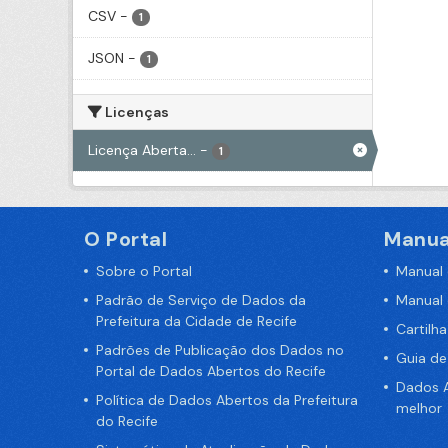
CSV
-
1
JSON
-
1
Licenças
Licença Aberta...
-
1
O Portal
Manua
Sobre o Portal
Manual
Padrão de Serviço de Dados da
Manual
Prefeitura da Cidade de Recife
Cartilh
Padrões de Publicação dos Dados no
Guia d
Portal de Dados Abertos do Recife
Dados A
Política de Dados Abertos da Prefeitura
melhor
do Recife