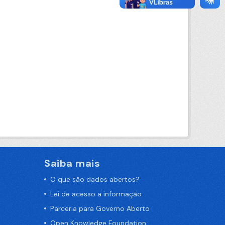
Saiba mais
O que são dados abertos?
Lei de acesso a informação
Parceria para Governo Aberto
Open Knowledge Foundation