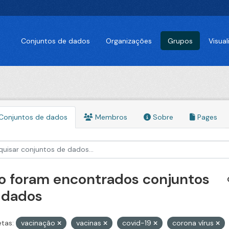
Conjuntos de dados
Organizações
Grupos
Visua
Conjuntos de dados
Membros
Sobre
Pages
o foram encontrados conjuntos
 dados
etas:
vacinação
vacinas
covid-19
corona vírus