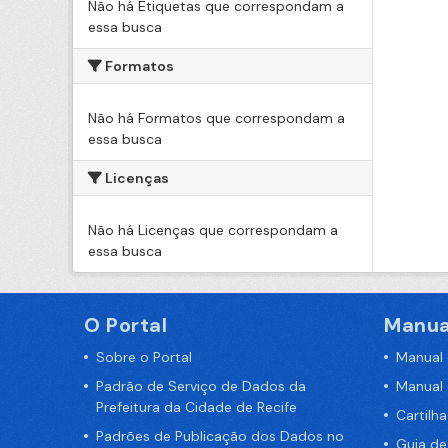
Não há Etiquetas que correspondam a
essa busca
Formatos
Não há Formatos que correspondam a
essa busca
Licenças
Não há Licenças que correspondam a
essa busca
O Portal
Manua
Sobre o Portal
Manual
Padrão de Serviço de Dados da
Manual
Prefeitura da Cidade de Recife
Cartilh
Padrões de Publicação dos Dados no
Guia d