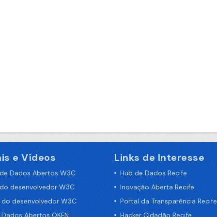
is e Vídeos
Links de Interesse
 de Dados Abertos W3C
Hub de Dados Recife
 do desenvolvedor W3C
Inovação Aberta Recife
a do desenvolvedor W3C
Portal da Transparência Recife
e Dados Abertos OKFN
Hacker Cidadão Recife