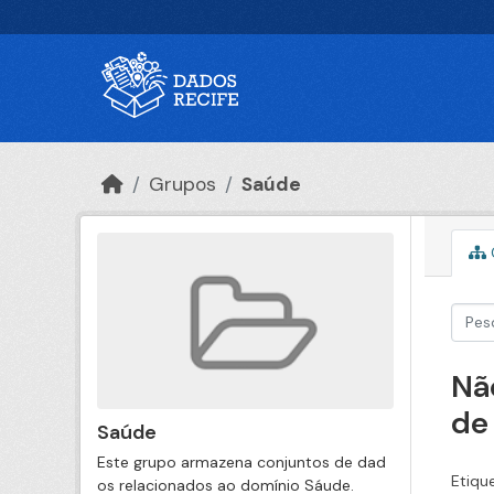
Ir para o conteúdo principal
Grupos
Saúde
Nã
de
Saúde
Este grupo armazena conjuntos de dad
Etiqu
os relacionados ao domínio Sáude.