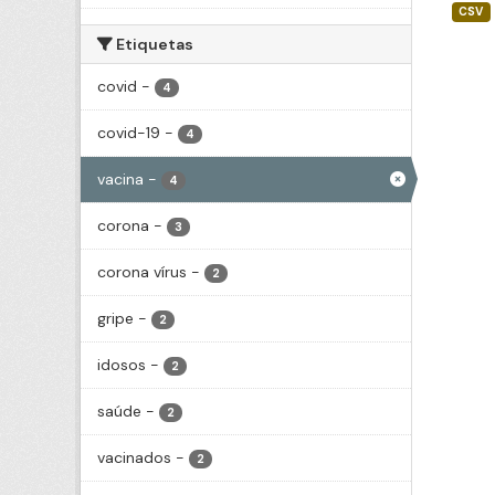
CSV
Etiquetas
covid
-
4
covid-19
-
4
vacina
-
4
corona
-
3
corona vírus
-
2
gripe
-
2
idosos
-
2
saúde
-
2
vacinados
-
2