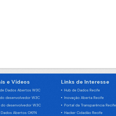
is e Vídeos
Links de Interesse
 de Dados Abertos W3C
Hub de Dados Recife
 do desenvolvedor W3C
Inovação Aberta Recife
a do desenvolvedor W3C
Portal da Transparência Recife
e Dados Abertos OKFN
Hacker Cidadão Recife