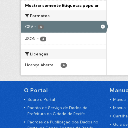
Mostrar somente Etiquetas popular
Formatos
CSV
-
4
JSON
-
4
Licenças
Licença Aberta...
-
4
O Portal
Manua
Sobre o Portal
Manual
Padrão de Serviço de Dados da
Manual
Prefeitura da Cidade de Recife
Cartilh
Padrões de Publicação dos Dados no
Guia d
Portal de Dados Abertos do Recife