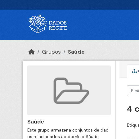
Ir para o conteúdo principal
Grupos
Saúde
4 
Saúde
Etiqu
Este grupo armazena conjuntos de dad
os relacionados ao domínio Sáude.