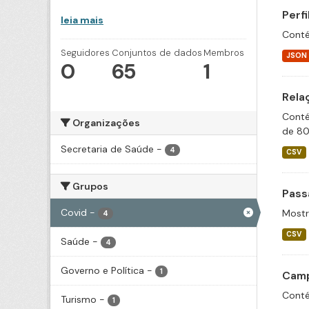
Perf
leia mais
Conté
Seguidores
Conjuntos de dados
Membros
JSON
0
65
1
Rela
Conté
Organizações
de 80
Secretaria de Saúde
-
4
CSV
Grupos
Pass
Covid
-
Mostr
4
CSV
Saúde
-
4
Governo e Política
-
1
Camp
Conté
Turismo
-
1