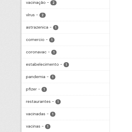
vacinação
-
2
vírus
-
2
astrazenica
-
1
comercio
-
1
coronavac
-
1
estabelecimento
-
1
pandemia
-
1
pfizer
-
1
restaurantes
-
1
vacinadas
-
1
vacinas
-
1