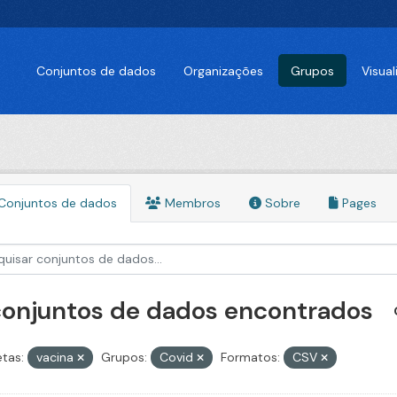
Conjuntos de dados
Organizações
Grupos
Visua
Conjuntos de dados
Membros
Sobre
Pages
conjuntos de dados encontrados
etas:
vacina
Grupos:
Covid
Formatos:
CSV