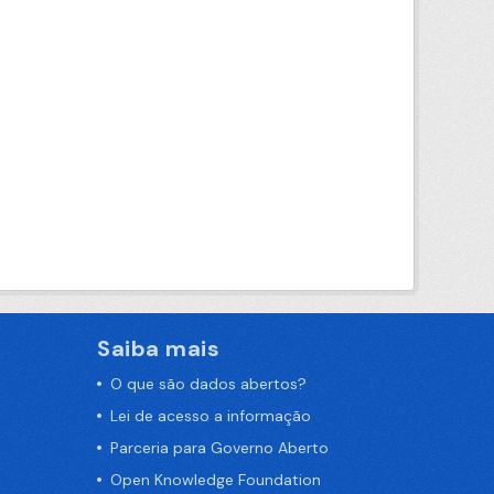
Saiba mais
O que são dados abertos?
Lei de acesso a informação
Parceria para Governo Aberto
Open Knowledge Foundation