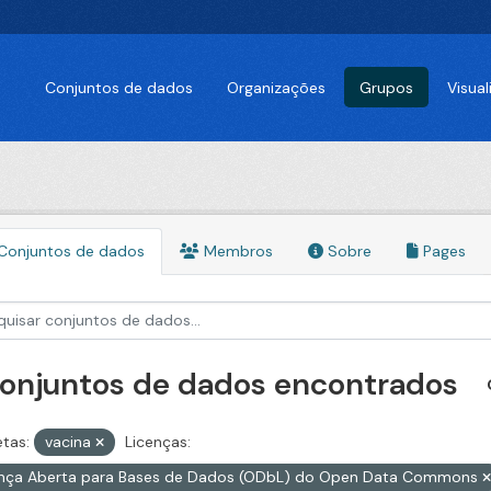
Conjuntos de dados
Organizações
Grupos
Visua
Conjuntos de dados
Membros
Sobre
Pages
conjuntos de dados encontrados
etas:
vacina
Licenças:
ença Aberta para Bases de Dados (ODbL) do Open Data Commons