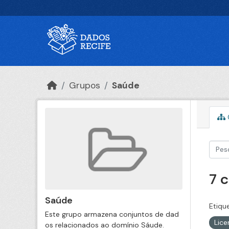
Ir para o conteúdo principal
Grupos
Saúde
7 
Saúde
Etiqu
Este grupo armazena conjuntos de dad
Lic
os relacionados ao domínio Sáude.