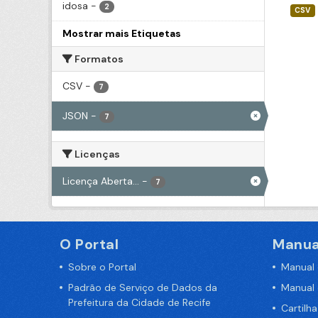
idosa
-
2
CSV
Mostrar mais Etiquetas
Formatos
CSV
-
7
JSON
-
7
Licenças
Licença Aberta...
-
7
O Portal
Manua
Sobre o Portal
Manual
Padrão de Serviço de Dados da
Manual
Prefeitura da Cidade de Recife
Cartilh