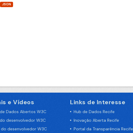
JSON
is e Vídeos
Links de Interesse
 de Dados Abertos W3C
Hub de Dados Recife
 do desenvolvedor W3C
Inovação Aberta Recife
a do desenvolvedor W3C
Portal da Transparência Recife