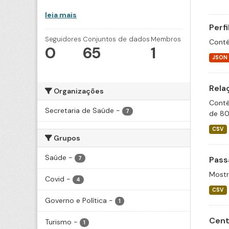
leia mais
Perf
Seguidores
Conjuntos de dados
Membros
Conté
0
65
1
JSON
Rela
Organizações
Conté
Secretaria de Saúde
-
7
de 80
CSV
Grupos
Saúde
-
Pass
7
Mostr
Covid
-
4
CSV
Governo e Política
-
1
Cent
Turismo
-
1