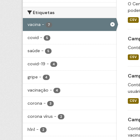
O Cen
podem
Etiquetas
CSV
vacina
-
7
covid
-
Camp
5
Conté
saúde
-
5
CSV
covid-19
-
4
Camp
gripe
-
4
Conté
vacinação
-
4
usuár
CSV
corona
-
3
corona vírus
-
2
Camp
Conté
h1n1
-
2
vacin