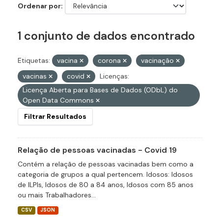
Ordenar por
1 conjunto de dados encontrado
Etiquetas:
vacina
corona
vacinação
vacinas
covid
Licenças:
Licença Aberta para Bases de Dados (ODbL) do
Open Data Commons
Filtrar Resultados
Relação de pessoas vacinadas - Covid 19
Contém a relação de pessoas vacinadas bem como a
categoria de grupos a qual pertencem. Idosos: Idosos
de ILPIs, Idosos de 80 a 84 anos, Idosos com 85 anos
ou mais Trabalhadores...
CSV
JSON