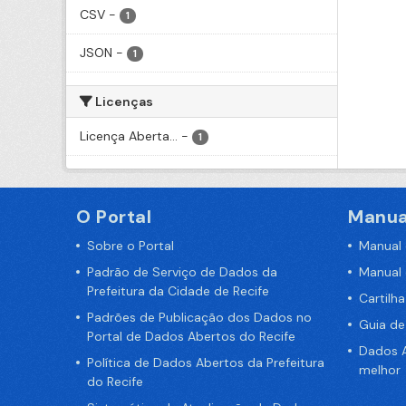
CSV
-
1
JSON
-
1
Licenças
Licença Aberta...
-
1
O Portal
Manua
Sobre o Portal
Manual
Padrão de Serviço de Dados da
Manual
Prefeitura da Cidade de Recife
Cartilh
Padrões de Publicação dos Dados no
Guia d
Portal de Dados Abertos do Recife
Dados A
Política de Dados Abertos da Prefeitura
melhor
do Recife