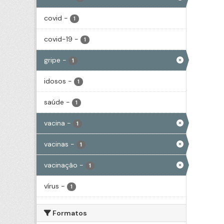
covid
-
1
covid-19
-
1
gripe
-
1
idosos
-
1
saúde
-
1
vacina
-
1
vacinas
-
1
vacinação
-
1
vírus
-
1
Formatos