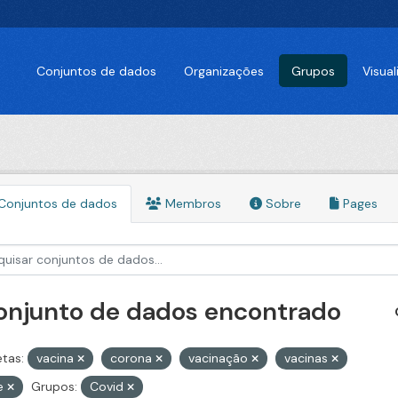
Conjuntos de dados
Organizações
Grupos
Visua
Conjuntos de dados
Membros
Sobre
Pages
conjunto de dados encontrado
etas:
vacina
corona
vacinação
vacinas
pe
Grupos:
Covid