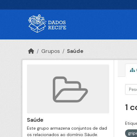
Ir para o conteúdo principal
Grupos
Saúde
1 
Saúde
Etiqu
Este grupo armazena conjuntos de dad
gri
os relacionados ao domínio Sáude.