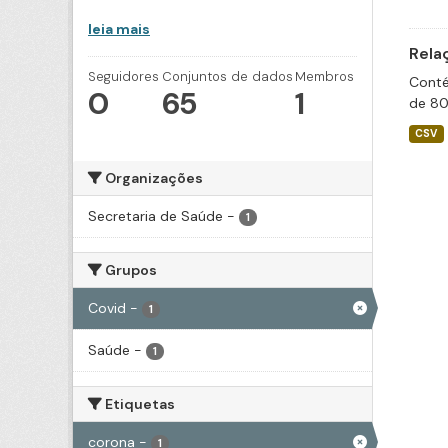
leia mais
Rela
Seguidores
Conjuntos de dados
Membros
Conté
0
65
1
de 80
CSV
Organizações
Secretaria de Saúde
-
1
Grupos
Covid
-
1
Saúde
-
1
Etiquetas
corona
-
1