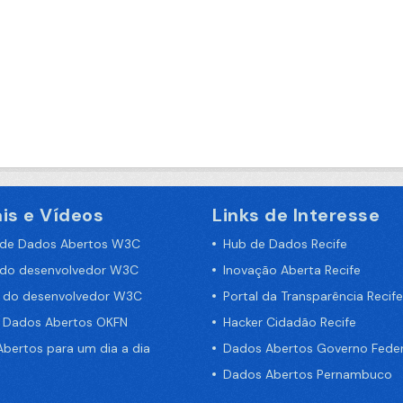
is e Vídeos
Links de Interesse
 de Dados Abertos W3C
Hub de Dados Recife
 do desenvolvedor W3C
Inovação Aberta Recife
a do desenvolvedor W3C
Portal da Transparência Recife
e Dados Abertos OKFN
Hacker Cidadão Recife
bertos para um dia a dia
Dados Abertos Governo Feder
Dados Abertos Pernambuco