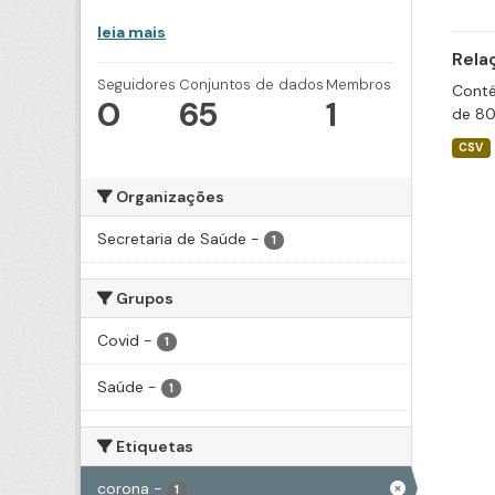
leia mais
Rela
Seguidores
Conjuntos de dados
Membros
Conté
0
65
1
de 80
CSV
Organizações
Secretaria de Saúde
-
1
Grupos
Covid
-
1
Saúde
-
1
Etiquetas
corona
-
1