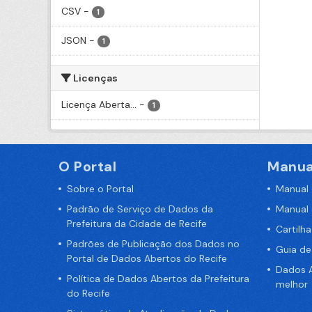
CSV
-
1
JSON
-
1
Licenças
Licença Aberta...
-
1
O Portal
Manua
Sobre o Portal
Manual
Padrão de Serviço de Dados da
Manual
Prefeitura da Cidade de Recife
Cartilh
Padrões de Publicação dos Dados no
Guia d
Portal de Dados Abertos do Recife
Dados A
Política de Dados Abertos da Prefeitura
melhor
do Recife