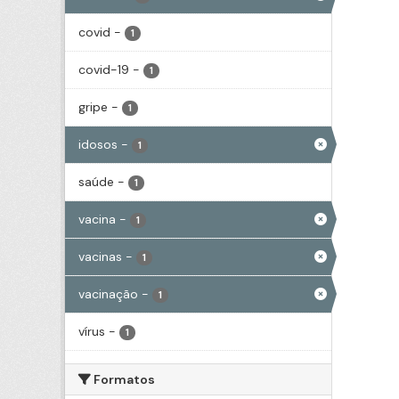
covid
-
1
covid-19
-
1
gripe
-
1
idosos
-
1
saúde
-
1
vacina
-
1
vacinas
-
1
vacinação
-
1
vírus
-
1
Formatos