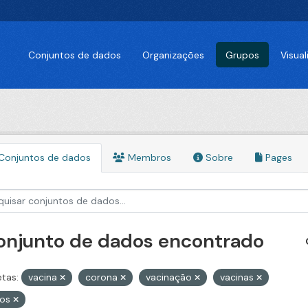
Conjuntos de dados
Organizações
Grupos
Visua
Conjuntos de dados
Membros
Sobre
Pages
conjunto de dados encontrado
etas:
vacina
corona
vacinação
vacinas
sos