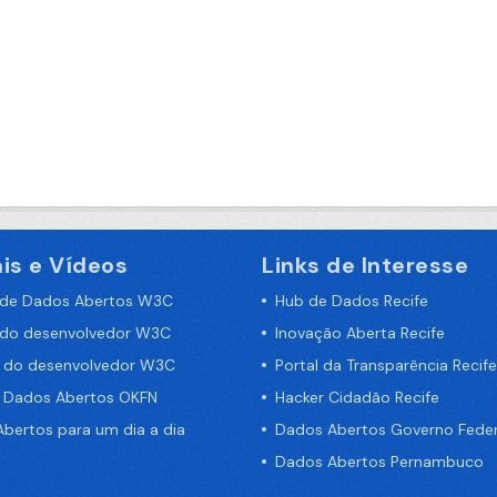
is e Vídeos
Links de Interesse
 de Dados Abertos W3C
Hub de Dados Recife
 do desenvolvedor W3C
Inovação Aberta Recife
a do desenvolvedor W3C
Portal da Transparência Recife
e Dados Abertos OKFN
Hacker Cidadão Recife
bertos para um dia a dia
Dados Abertos Governo Feder
Dados Abertos Pernambuco