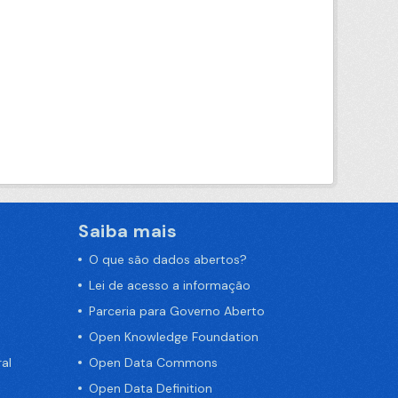
Saiba mais
O que são dados abertos?
Lei de acesso a informação
Parceria para Governo Aberto
Open Knowledge Foundation
al
Open Data Commons
Open Data Definition