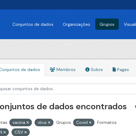
Conjuntos de dados
Organizações
Grupos
Visua
Conjuntos de dados
Membros
Sobre
Pages
conjuntos de dados encontrados
etas:
vacina
vírus
Grupos:
Covid
Formatos:
ON
CSV