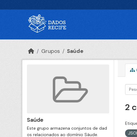
Ir para o conteúdo principal
Grupos
Saúde
2 
Saúde
Etiqu
Este grupo armazena conjuntos de dad
JS
os relacionados ao domínio Sáude.