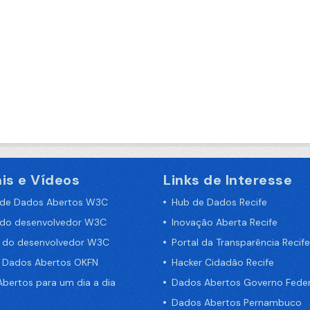
is e Vídeos
Links de Interesse
 de Dados Abertos W3C
Hub de Dados Recife
 do desenvolvedor W3C
Inovação Aberta Recife
a do desenvolvedor W3C
Portal da Transparência Recife
e Dados Abertos OKFN
Hacker Cidadão Recife
bertos para um dia a dia
Dados Abertos Governo Feder
Dados Abertos Pernambuco