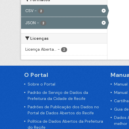
CSV
-
2
JSON
-
2
Licenças
Licença Aberta...
-
2
O Portal
Manua
Sobre o Portal
Manual
Padrão de Serviço de Dados da
Manual
Prefeitura da Cidade de Recife
Cartilh
Padrões de Publicação dos Dados no
Guia d
Portal de Dados Abertos do Recife
Dados A
Política de Dados Abertos da Prefeitura
melhor
do Recife