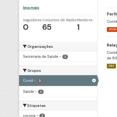
leia mais
Perf
Seguidores
Conjuntos de dados
Membros
Conté
0
65
1
JSON
Rela
Organizações
Conté
Secretaria de Saúde
-
2
de 80
CSV
Grupos
Covid
-
2
Saúde
-
2
Etiquetas
corona
-
2