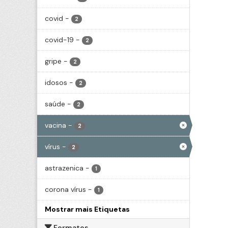
covid
-
2
covid-19
-
2
gripe
-
2
idosos
-
2
saúde
-
2
vacina
-
2
vírus
-
2
astrazenica
-
1
corona vírus
-
1
Mostrar mais Etiquetas
Formatos