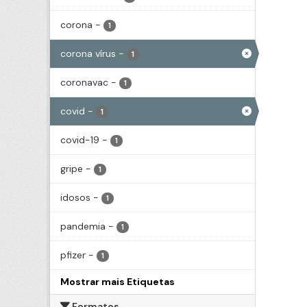
corona
-
1
corona vírus
-
1
coronavac
-
1
covid
-
1
covid-19
-
1
gripe
-
1
idosos
-
1
pandemia
-
1
pfizer
-
1
Mostrar mais Etiquetas
Formatos