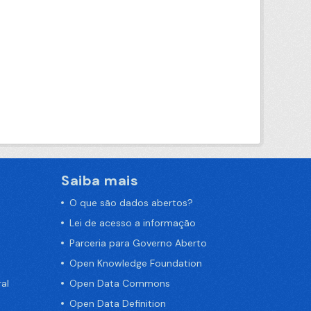
Saiba mais
O que são dados abertos?
Lei de acesso a informação
Parceria para Governo Aberto
Open Knowledge Foundation
al
Open Data Commons
Open Data Definition