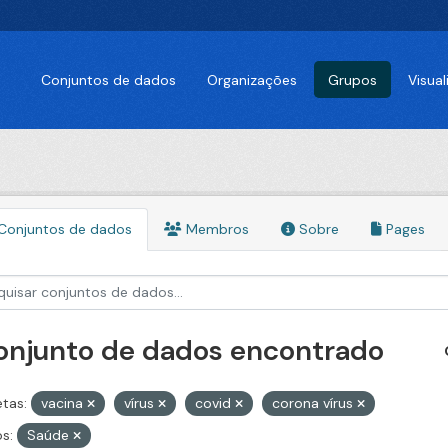
Conjuntos de dados
Organizações
Grupos
Visua
Conjuntos de dados
Membros
Sobre
Pages
conjunto de dados encontrado
etas:
vacina
vírus
covid
corona vírus
s:
Saúde