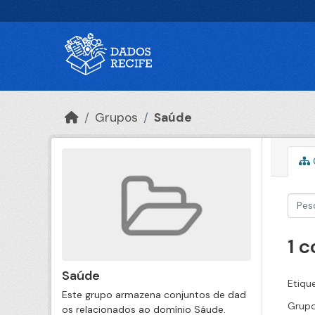
Ir para o conteúdo principal
Grupos
Saúde
1 
Saúde
Etiqu
Este grupo armazena conjuntos de dad
Grupo
os relacionados ao domínio Sáude.