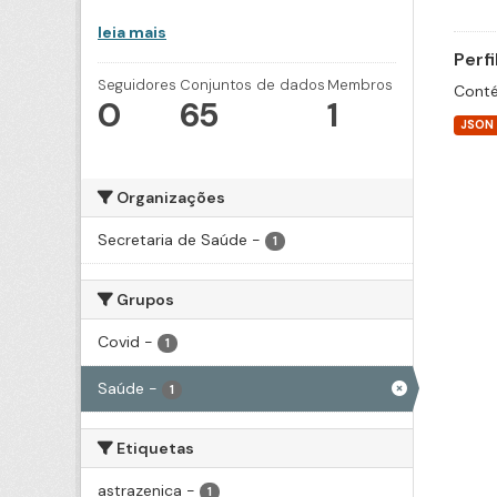
leia mais
Perf
Seguidores
Conjuntos de dados
Membros
Conté
0
65
1
JSON
Organizações
Secretaria de Saúde
-
1
Grupos
Covid
-
1
Saúde
-
1
Etiquetas
astrazenica
-
1