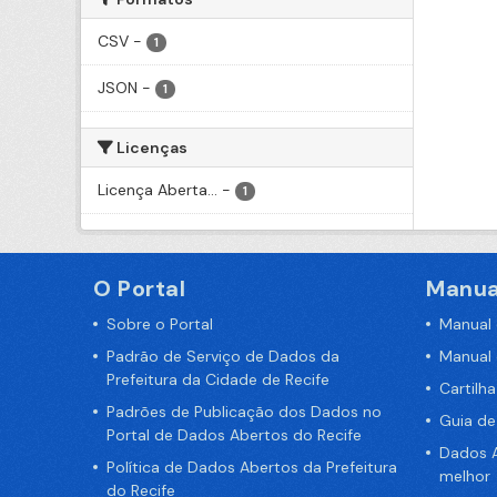
CSV
-
1
JSON
-
1
Licenças
Licença Aberta...
-
1
O Portal
Manua
Sobre o Portal
Manual
Padrão de Serviço de Dados da
Manual
Prefeitura da Cidade de Recife
Cartilh
Padrões de Publicação dos Dados no
Guia d
Portal de Dados Abertos do Recife
Dados A
Política de Dados Abertos da Prefeitura
melhor
do Recife