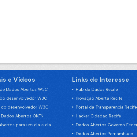
is e Vídeos
Links de Interesse
 de Dados Abertos W3C
Hub de Dados Recife
 do desenvolvedor W3C
Inovação Aberta Recife
a do desenvolvedor W3C
Portal da Transparência Recife
e Dados Abertos OKFN
Hacker Cidadão Recife
bertos para um dia a dia
Dados Abertos Governo Feder
Dados Abertos Pernambuco