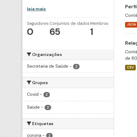
Perf
leia mais
Conté
Seguidores
Conjuntos de dados
Membros
JSON
0
65
1
Rela
Conté
Organizações
de 80
Secretaria de Saúde
-
2
CSV
Grupos
Covid
-
2
Saúde
-
2
Etiquetas
corona
-
2