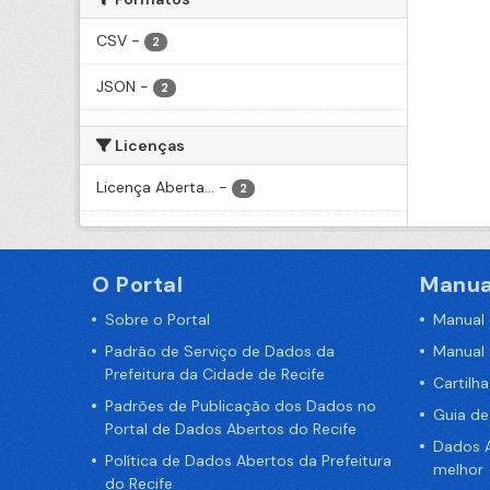
CSV
-
2
JSON
-
2
Licenças
Licença Aberta...
-
2
O Portal
Manua
Sobre o Portal
Manual
Padrão de Serviço de Dados da
Manual
Prefeitura da Cidade de Recife
Cartilh
Padrões de Publicação dos Dados no
Guia d
Portal de Dados Abertos do Recife
Dados A
Política de Dados Abertos da Prefeitura
melhor
do Recife