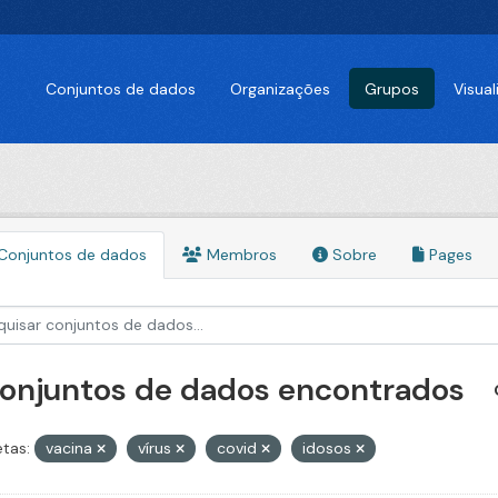
Conjuntos de dados
Organizações
Grupos
Visua
Conjuntos de dados
Membros
Sobre
Pages
conjuntos de dados encontrados
etas:
vacina
vírus
covid
idosos