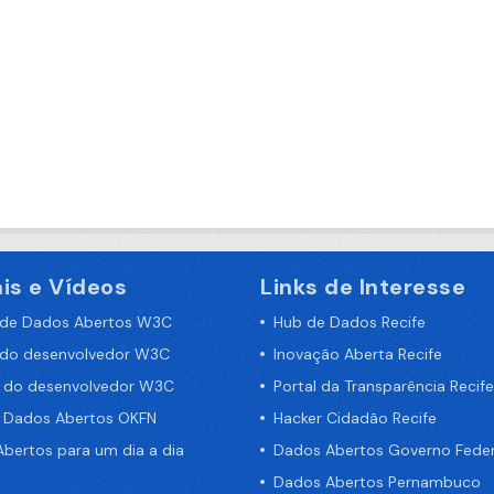
is e Vídeos
Links de Interesse
 de Dados Abertos W3C
Hub de Dados Recife
 do desenvolvedor W3C
Inovação Aberta Recife
a do desenvolvedor W3C
Portal da Transparência Recife
e Dados Abertos OKFN
Hacker Cidadão Recife
bertos para um dia a dia
Dados Abertos Governo Feder
Dados Abertos Pernambuco