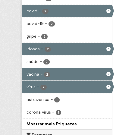
covid
-
2
covid-19
-
2
gripe
-
2
idosos
-
2
saúde
-
2
vacina
-
2
vírus
-
2
astrazenica
-
1
corona vírus
-
1
Mostrar mais Etiquetas
Formatos