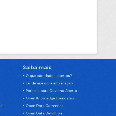
Saiba mais
O que são dados abertos?
Lei de acesso a informação
Parceria para Governo Aberto
Open Knowledge Foundation
al
Open Data Commons
Open Data Definition