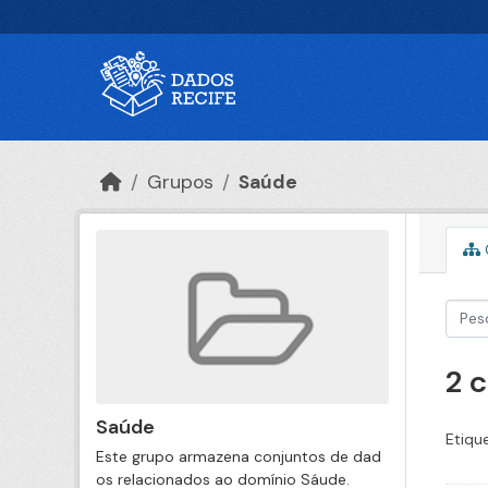
Ir para o conteúdo principal
Grupos
Saúde
2 
Saúde
Etiqu
Este grupo armazena conjuntos de dad
os relacionados ao domínio Sáude.