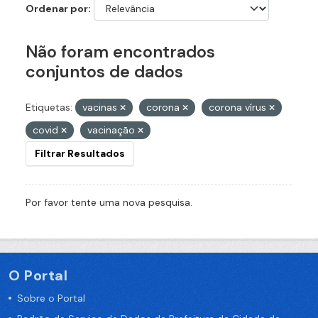
Ordenar por
Não foram encontrados
conjuntos de dados
Etiquetas:
vacinas
corona
corona vírus
covid
vacinação
Filtrar Resultados
Por favor tente uma nova pesquisa.
O Portal
Sobre o Portal