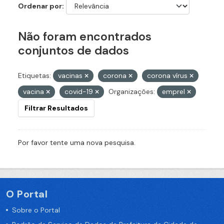
Ordenar por
Não foram encontrados
conjuntos de dados
Etiquetas:
vacinas
corona
corona vírus
vacina
covid-19
Organizações:
emprel
Filtrar Resultados
Por favor tente uma nova pesquisa.
O Portal
Sobre o Portal