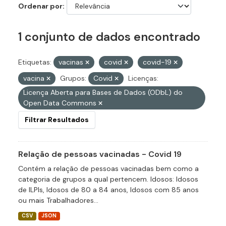
Ordenar por
1 conjunto de dados encontrado
Etiquetas:
vacinas
covid
covid-19
vacina
Grupos:
Covid
Licenças:
Licença Aberta para Bases de Dados (ODbL) do
Open Data Commons
Filtrar Resultados
Relação de pessoas vacinadas - Covid 19
Contém a relação de pessoas vacinadas bem como a
categoria de grupos a qual pertencem. Idosos: Idosos
de ILPIs, Idosos de 80 a 84 anos, Idosos com 85 anos
ou mais Trabalhadores...
CSV
JSON