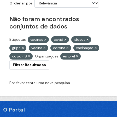
Ordenar por
Não foram encontrados
conjuntos de dados
Etiquetas:
vacinas
covid
idosos
gripe
vacina
corona
vacinação
covid-19
Organizações:
emprel
Filtrar Resultados
Por favor tente uma nova pesquisa.
O Portal