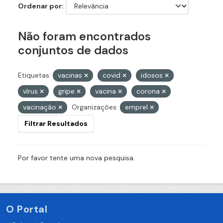
Ordenar por
Não foram encontrados
conjuntos de dados
Etiquetas:
vacinas
covid
idosos
vírus
gripe
vacina
corona
vacinação
Organizações:
emprel
Filtrar Resultados
Por favor tente uma nova pesquisa.
O Portal