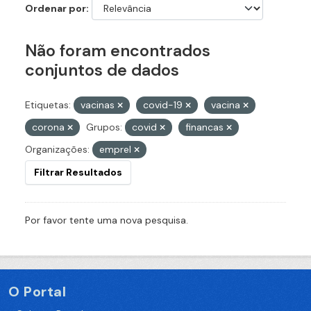
Ordenar por
Não foram encontrados
conjuntos de dados
Etiquetas:
vacinas
covid-19
vacina
corona
Grupos:
covid
financas
Organizações:
emprel
Filtrar Resultados
Por favor tente uma nova pesquisa.
O Portal