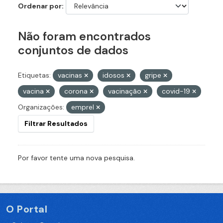
Ordenar por
Não foram encontrados
conjuntos de dados
Etiquetas:
vacinas
idosos
gripe
vacina
corona
vacinação
covid-19
Organizações:
emprel
Filtrar Resultados
Por favor tente uma nova pesquisa.
O Portal