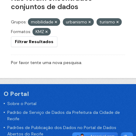
conjuntos de dados
Grupos:
mobilidade
urbanismo
turismo
Formatos:
KMZ
Filtrar Resultados
Por favor tente uma nova pesquisa.
O Portal
Sobre o Portal
Padrão de Serviço de Dados da Prefeitura da Cidade de
Recife
Padrões de Publicação dos Dados no Portal de Dados
Abertos do Recife