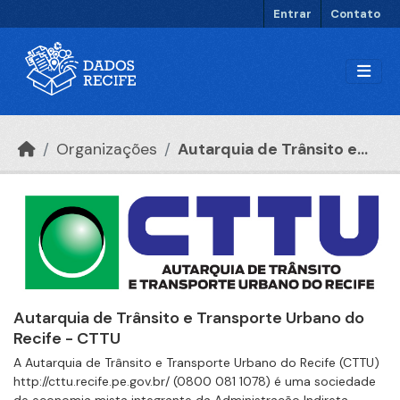
Ir para o conteúdo principal
Entrar
Contato
Organizações
Autarquia de Trânsito e...
Autarquia de Trânsito e Transporte Urbano do
Recife - CTTU
A Autarquia de Trânsito e Transporte Urbano do Recife (CTTU)
http://cttu.recife.pe.gov.br/ (0800 081 1078) é uma sociedade