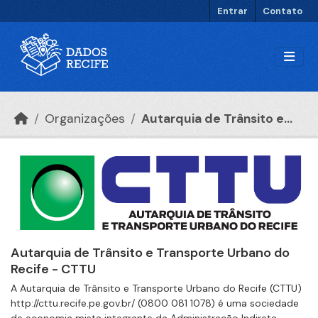
Ir para o conteúdo principal
Entrar
Contato
Organizações
Autarquia de Trânsito e...
Autarquia de Trânsito e Transporte Urbano do
Recife - CTTU
A Autarquia de Trânsito e Transporte Urbano do Recife (CTTU)
http://cttu.recife.pe.gov.br/ (0800 081 1078) é uma sociedade