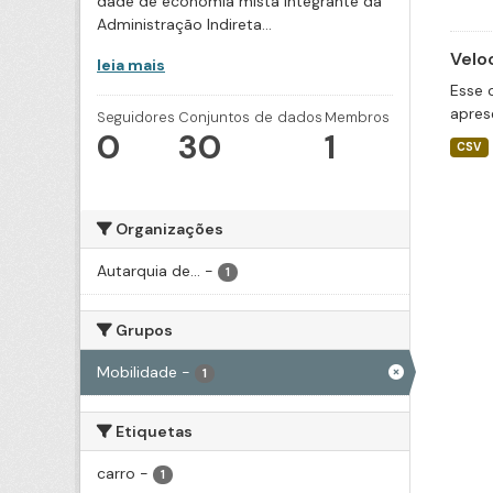
dade de economia mista integrante da
Administração Indireta...
Velo
leia mais
Esse 
apres
Seguidores
Conjuntos de dados
Membros
0
30
1
CSV
Organizações
Autarquia de...
-
1
Grupos
Mobilidade
-
1
Etiquetas
carro
-
1