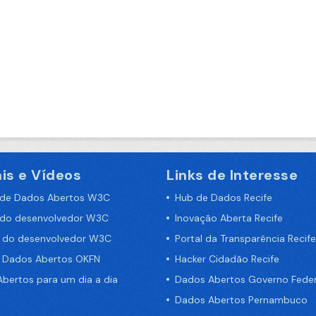
is e Vídeos
Links de Interesse
 de Dados Abertos W3C
Hub de Dados Recife
 do desenvolvedor W3C
Inovação Aberta Recife
a do desenvolvedor W3C
Portal da Transparência Recife
e Dados Abertos OKFN
Hacker Cidadão Recife
bertos para um dia a dia
Dados Abertos Governo Feder
Dados Abertos Pernambuco