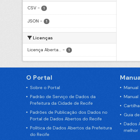
CSV
-
1
JSON
-
1
Licenças
Licença Aberta...
-
1
O Portal
Manua
Sobre o Portal
Manual
Padrão de Serviço de Dados da
Manual
Prefeitura da Cidade de Recife
Cartilh
Padrões de Publicação dos Dados no
Guia d
Portal de Dados Abertos do Recife
Dados A
Política de Dados Abertos da Prefeitura
melhor
do Recife