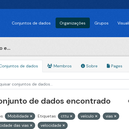
Conjuntos de dados
Organizações
Grupos
Visua
 e...
Conjuntos de dados
Membros
Sobre
Pages
conjunto de dados encontrado
s:
Mobilidade
Etiquetas:
cttu
veículo
vias
cidade das vias
velocidade