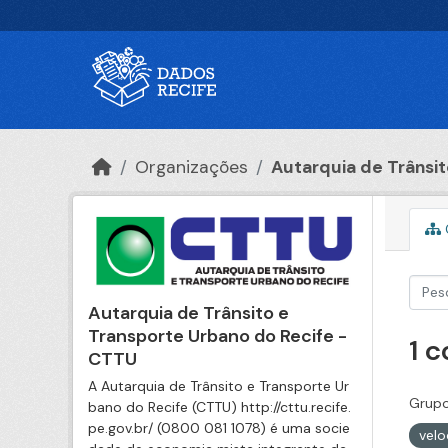
Ir para o conteúdo principal
Organizações
Autarquia de Trânsito
Autarquia de Trânsito e
Transporte Urbano do Recife -
1 
CTTU
A Autarquia de Trânsito e Transporte Ur
Grupo
bano do Recife (CTTU) http://cttu.recife.
pe.gov.br/ (0800 081 1078) é uma socie
velo