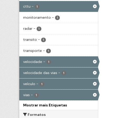
cttu
-
1
monitoramento
-
1
radar
-
1
transito
-
1
transporte
-
1
velocidade
-
1
velocidade das vias
-
1
veículo
-
1
vias
-
1
Mostrar mais Etiquetas
Formatos