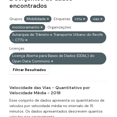
encontrados
Grupos:
Mobilidade
Etiquetas:
cttu
vias
monitoramento
Organizações:
Autarquia de Trânsito e Transporte Urbano do Recife
- CTTU
Licenças:
Licença Aberta para Bases de Dados (ODbL) do
Open Data Commons
Filtrar Resultados
Velocidade das Vias - Quantitativo por
Velocidade Média - 2018
Esse conjunto de dados apresenta os quantitativos de
veículos por velocidade média no intervalo de 15
minutos. Os dados apresentados descrevem quantos
veículos por equipamento...