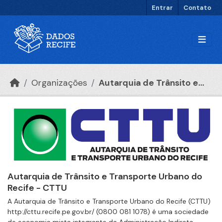
Ir para o conteúdo principal
Entrar
Contato
Organizações
Autarquia de Trânsito e...
Autarquia de Trânsito e Transporte Urbano do
Recife - CTTU
A Autarquia de Trânsito e Transporte Urbano do Recife (CTTU)
http://cttu.recife.pe.gov.br/ (0800 081 1078) é uma sociedade