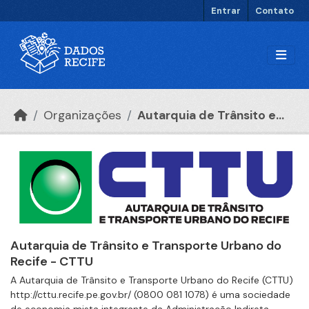
Ir para o conteúdo principal
Entrar
Contato
Organizações
Autarquia de Trânsito e...
Autarquia de Trânsito e Transporte Urbano do
Recife - CTTU
A Autarquia de Trânsito e Transporte Urbano do Recife (CTTU)
http://cttu.recife.pe.gov.br/ (0800 081 1078) é uma sociedade