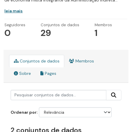
de economia mista integrante da Administração Indireta...
leia mais
Seguidores
Conjuntos de dados
Membros
0
29
1
Conjuntos de dados
Membros
Sobre
Pages
Ordenar por
2 conjuntos de dados