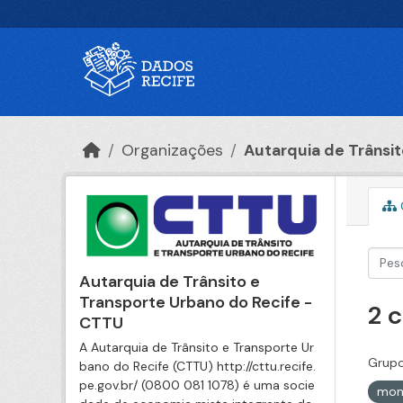
Ir para o conteúdo principal
Organizações
Autarquia de Trânsito
Autarquia de Trânsito e
Transporte Urbano do Recife -
2 
CTTU
A Autarquia de Trânsito e Transporte Ur
Grupo
bano do Recife (CTTU) http://cttu.recife.
pe.gov.br/ (0800 081 1078) é uma socie
mon