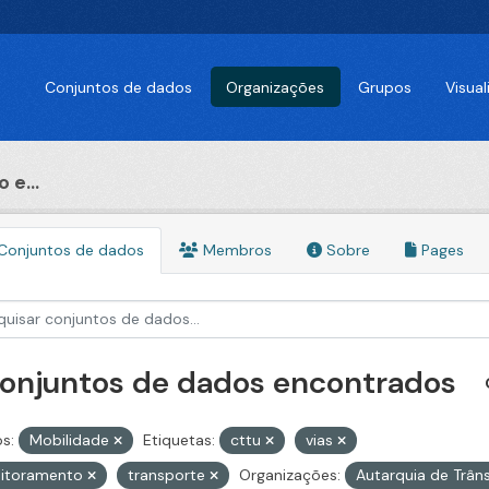
Conjuntos de dados
Organizações
Grupos
Visua
 e...
Conjuntos de dados
Membros
Sobre
Pages
conjuntos de dados encontrados
s:
Mobilidade
Etiquetas:
cttu
vias
itoramento
transporte
Organizações:
Autarquia de Trân