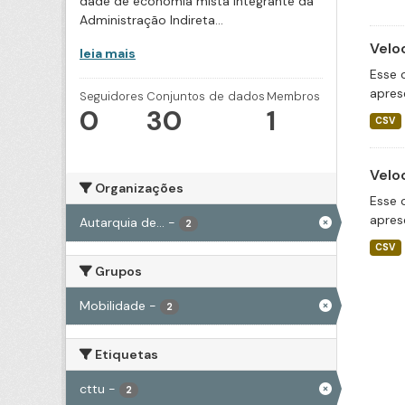
dade de economia mista integrante da
Administração Indireta...
Velo
leia mais
Esse 
apres
Seguidores
Conjuntos de dados
Membros
0
30
1
CSV
Velo
Organizações
Esse 
apres
Autarquia de...
-
2
CSV
Grupos
Mobilidade
-
2
Etiquetas
cttu
-
2