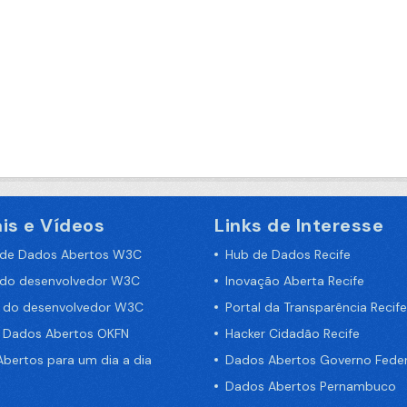
is e Vídeos
Links de Interesse
 de Dados Abertos W3C
Hub de Dados Recife
 do desenvolvedor W3C
Inovação Aberta Recife
a do desenvolvedor W3C
Portal da Transparência Recife
e Dados Abertos OKFN
Hacker Cidadão Recife
bertos para um dia a dia
Dados Abertos Governo Feder
Dados Abertos Pernambuco