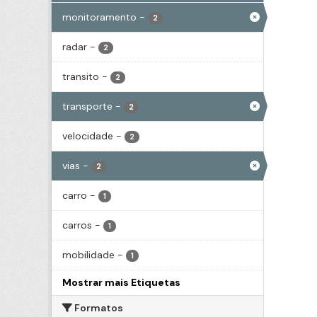
monitoramento
-
2
radar
-
2
transito
-
2
transporte
-
2
velocidade
-
2
vias
-
2
carro
-
1
carros
-
1
mobilidade
-
1
Mostrar mais Etiquetas
Formatos