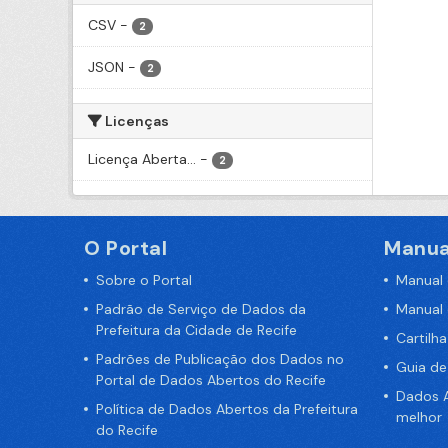
CSV
-
2
JSON
-
2
Licenças
Licença Aberta...
-
2
O Portal
Manua
Sobre o Portal
Manual
Padrão de Serviço de Dados da
Manual
Prefeitura da Cidade de Recife
Cartilh
Padrões de Publicação dos Dados no
Guia d
Portal de Dados Abertos do Recife
Dados A
Política de Dados Abertos da Prefeitura
melhor
do Recife