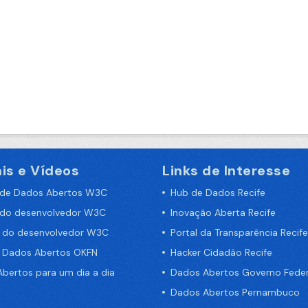
is e Vídeos
Links de Interesse
 de Dados Abertos W3C
Hub de Dados Recife
 do desenvolvedor W3C
Inovação Aberta Recife
a do desenvolvedor W3C
Portal da Transparência Recife
e Dados Abertos OKFN
Hacker Cidadão Recife
bertos para um dia a dia
Dados Abertos Governo Feder
Dados Abertos Pernambuco