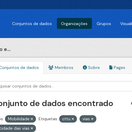
Conjuntos de dados
Organizações
Grupos
Visua
 e...
Conjuntos de dados
Membros
Sobre
Pages
conjunto de dados encontrado
s:
Mobilidade
Etiquetas:
cttu
vias
cidade das vias