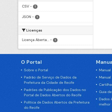
CSV
-
1
JSON
-
1
Licenças
Licença Aberta...
-
1
O Portal
Manua
Sobre o Portal
Manual
Padrão de Serviço de Dados da
Manual
Prefeitura da Cidade de Recife
Cartilh
Padrões de Publicação dos Dados no
Guia d
Portal de Dados Abertos do Recife
Dados A
Política de Dados Abertos da Prefeitura
melhor
do Recife