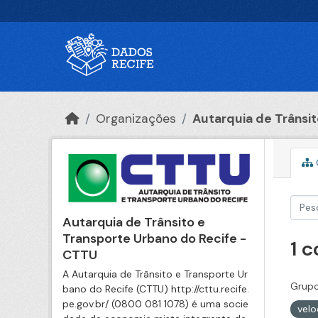
Ir para o conteúdo principal
Organizações
Autarquia de Trânsito
Autarquia de Trânsito e
Transporte Urbano do Recife -
1 
CTTU
A Autarquia de Trânsito e Transporte Ur
Grupo
bano do Recife (CTTU) http://cttu.recife.
pe.gov.br/ (0800 081 1078) é uma socie
velo