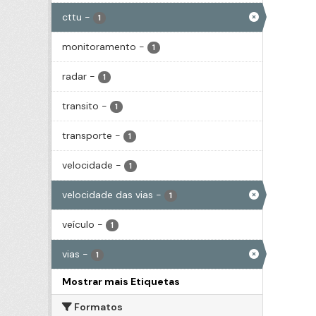
cttu
-
1
monitoramento
-
1
radar
-
1
transito
-
1
transporte
-
1
velocidade
-
1
velocidade das vias
-
1
veículo
-
1
vias
-
1
Mostrar mais Etiquetas
Formatos