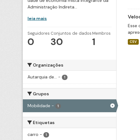
dade de economia mista integrante da
Administração Indireta...
Velo
leia mais
Esse 
apres
Seguidores
Conjuntos de dados
Membros
0
30
1
CSV
Organizações
Autarquia de...
-
1
Grupos
Mobilidade
-
1
Etiquetas
carro
-
1