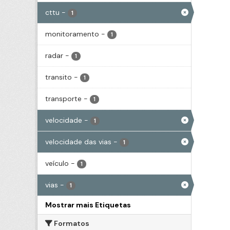
cttu
-
1
monitoramento
-
1
radar
-
1
transito
-
1
transporte
-
1
velocidade
-
1
velocidade das vias
-
1
veículo
-
1
vias
-
1
Mostrar mais Etiquetas
Formatos