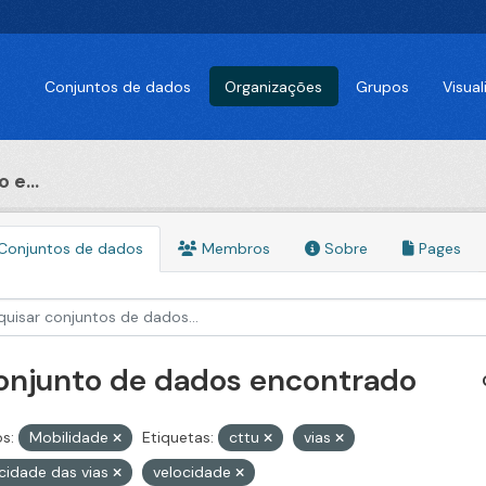
Conjuntos de dados
Organizações
Grupos
Visua
 e...
Conjuntos de dados
Membros
Sobre
Pages
conjunto de dados encontrado
s:
Mobilidade
Etiquetas:
cttu
vias
cidade das vias
velocidade