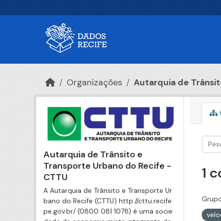
Ir para o conteúdo principal
Organizações
Autarquia de Trânsito
Autarquia de Trânsito e
Transporte Urbano do Recife -
1 
CTTU
A Autarquia de Trânsito e Transporte Ur
Grupo
bano do Recife (CTTU) http://cttu.recife.
pe.gov.br/ (0800 081 1078) é uma socie
velo