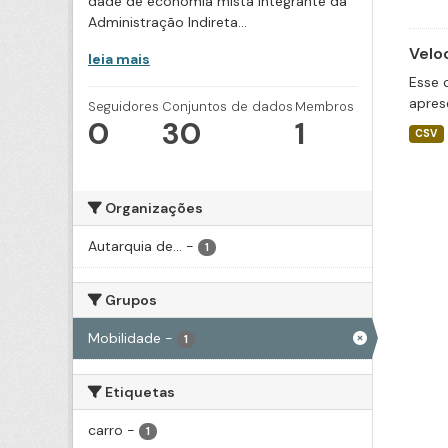
dade de economia mista integrante da
Administração Indireta...
Velo
leia mais
Esse 
apres
Seguidores
Conjuntos de dados
Membros
0
30
1
CSV
Organizações
Autarquia de...
-
1
Grupos
Mobilidade
-
1
Etiquetas
carro
-
1