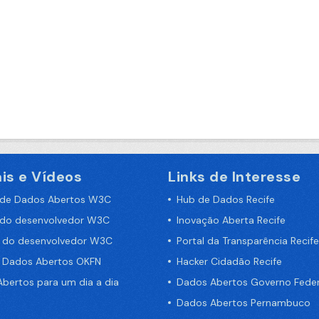
is e Vídeos
Links de Interesse
 de Dados Abertos W3C
Hub de Dados Recife
 do desenvolvedor W3C
Inovação Aberta Recife
a do desenvolvedor W3C
Portal da Transparência Recife
e Dados Abertos OKFN
Hacker Cidadão Recife
bertos para um dia a dia
Dados Abertos Governo Feder
Dados Abertos Pernambuco