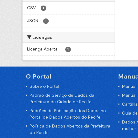
CSV
-
1
JSON
-
1
Licenças
Licença Aberta...
-
1
O Portal
Manua
Sobre o Portal
Manual
Padrão de Serviço de Dados da
Manual
Prefeitura da Cidade de Recife
Cartilh
Padrões de Publicação dos Dados no
Guia d
Portal de Dados Abertos do Recife
Dados A
Política de Dados Abertos da Prefeitura
melhor
do Recife