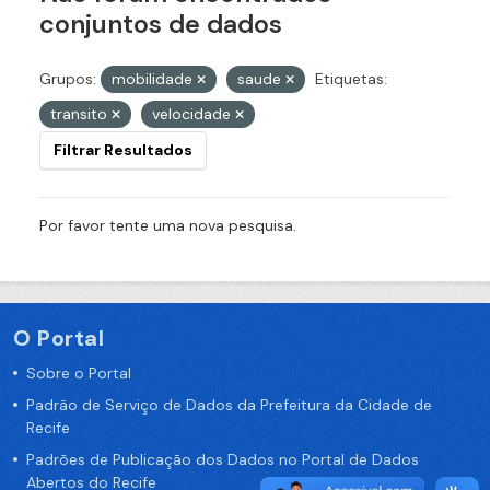
conjuntos de dados
Grupos:
mobilidade
saude
Etiquetas:
transito
velocidade
Filtrar Resultados
Por favor tente uma nova pesquisa.
O Portal
Sobre o Portal
Padrão de Serviço de Dados da Prefeitura da Cidade de
Recife
Padrões de Publicação dos Dados no Portal de Dados
Abertos do Recife