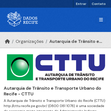
Ir para o conteúdo principal
Entrar
Contato
Organizações
Autarquia de Trânsito e...
Autarquia de Trânsito e Transporte Urbano do
Recife - CTTU
A Autarquia de Trânsito e Transporte Urbano do Recife (CTTU)
http://cttu.recife.pe.gov.br/ (0800 081 1078) é uma sociedade