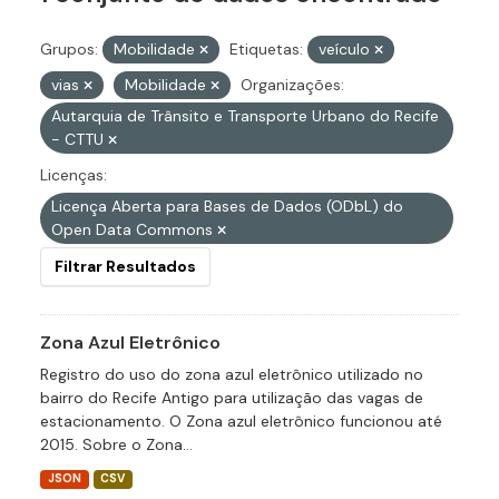
Grupos:
Mobilidade
Etiquetas:
veículo
vias
Mobilidade
Organizações:
Autarquia de Trânsito e Transporte Urbano do Recife
- CTTU
Licenças:
Licença Aberta para Bases de Dados (ODbL) do
Open Data Commons
Filtrar Resultados
Zona Azul Eletrônico
Registro do uso do zona azul eletrônico utilizado no
bairro do Recife Antigo para utilização das vagas de
estacionamento. O Zona azul eletrônico funcionou até
2015. Sobre o Zona...
JSON
CSV