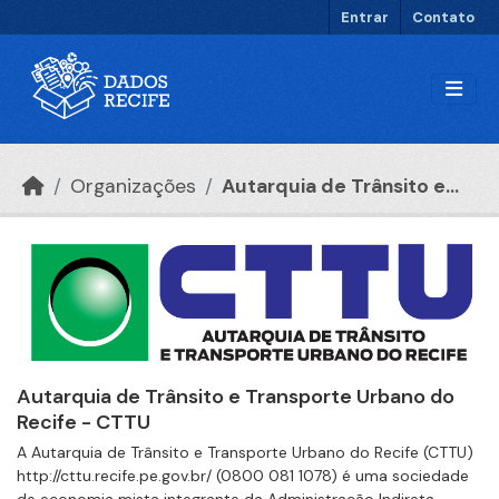
Ir para o conteúdo principal
Entrar
Contato
Organizações
Autarquia de Trânsito e...
Autarquia de Trânsito e Transporte Urbano do
Recife - CTTU
A Autarquia de Trânsito e Transporte Urbano do Recife (CTTU)
http://cttu.recife.pe.gov.br/ (0800 081 1078) é uma sociedade