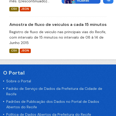
mês. (Descontinuado)...
CSV
JSON
Amostra de fluxo de veiculos a cada 15 minutos
Registro de fluxo de veiculo nas principais vias do Recife,
com intervalo de 15 minutos no intervalo de 08 à 14 de
Junho 2015
CSV
JSON
O Portal
Sobre o Portal
Padrão de Serviço de Dados da Prefeitura da Cidade de
Recife
Padrões de Publicação dos Dados no Portal de Dados
Abertos do Recife
Política de Dados Abertos da Prefeitura do Recife