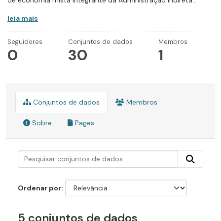
de economia mista integrante da Administração Indireta...
leia mais
Seguidores
Conjuntos de dados
Membros
0
30
1
Conjuntos de dados
Membros
Sobre
Pages
Ordenar por
5 conjuntos de dados