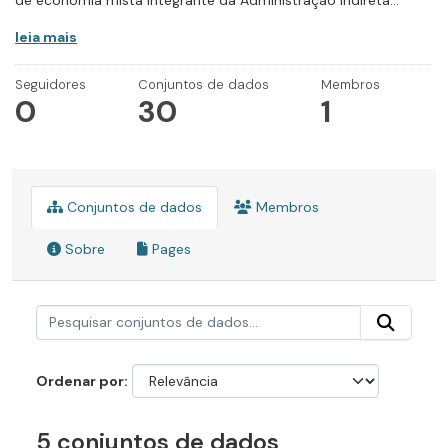
de economia mista integrante da Administração Indireta...
leia mais
Seguidores
Conjuntos de dados
Membros
0
30
1
Conjuntos de dados
Membros
Sobre
Pages
Ordenar por
5 conjuntos de dados