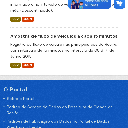
informado e no intervalo de velocidade definido naquele
mês. (Descontinuado)...
CSV
JSON
Amostra de fluxo de veiculos a cada 15 minutos
Registro de fluxo de veiculo nas principais vias do Recife,
com intervalo de 15 minutos no intervalo de 08 à 14 de
Junho 2015
CSV
JSON
O Portal
Sobre o Portal
Padrão de Serviço de Dados da Prefeitura da Cidade de
Recife
Padrões de Publicação dos Dados no Portal de Dados
Abertos do Recife